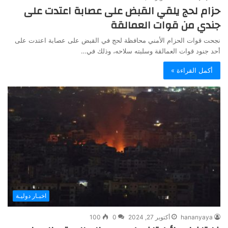
حزام لحج يلقي القبض على عصابة اعتدت على
جندي من قوات العمالقة
نجحت قوات الحزام الأمني محافظة لحج في القبض على عصابة اعتدت على
أحد جنود قوات العمالقة وسلبته سلاحه، وذلك في…
أكمل القراءة »
اخبـار دوليـة
hananyaya
أكتوبر 27, 2024
0
100