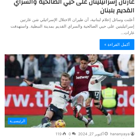
غارتان إسرائيليتان على حيي الصالحية والسراي
القديم بلبنان
أعلنت وسائل إعلام لبنانية، أن طيران الاحتلال الإسرائيلي شن غارتين
إسرائيليتين على حيي الصالحية والسراي القديم بمدينة النبطية. واستهدفت
غارات…
أكمل القراءة »
الرئيسيــة
hananyaya
أكتوبر 27, 2024
0
119