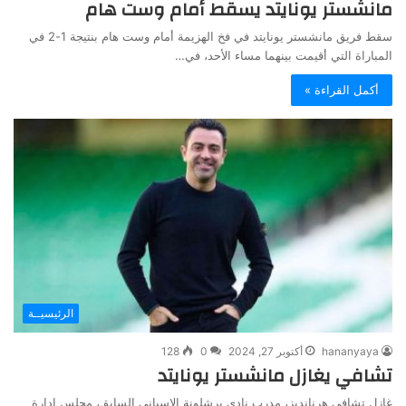
مانشستر يونايتد يسقط أمام وست هام
سقط فريق مانشستر يونايتد في فخ الهزيمة أمام وست هام بنتيجة 1-2 في
المباراة التي أقيمت بينهما مساء الأحد، في…
أكمل القراءة »
الرئيسيــة
hananyaya
أكتوبر 27, 2024
0
128
تشافي يغازل مانشستر يونايتد
غازل تشافي هرنانديز، مدرب نادي برشلونة الإسباني السابق، مجلس إدارة