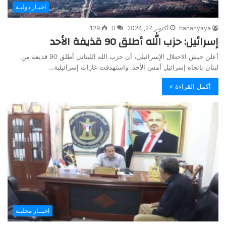
اخبـار دوليـة
hananyaya
أكتوبر 27, 2024
0
129
إسرائيل: حزب الله أطلق 90 قذيفة الأحد
أعلن جيش الاحتلال الإسرائيلي، أن حزب الله اللبناني أطلق 90 قذيفة من
لبنان باتجاه إسرائيل أمس الأحد. واستهدفت غارات إسرائيلية…
أكمل القراءة »
اخبــار محليـة