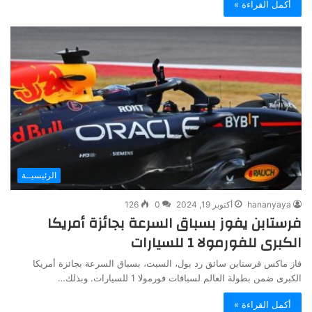
أكمل القراءة »
الرئيسيــة
hananyaya
أكتوبر 19, 2024
0
126
فرستابن يفوز بسباق السرعة بجائزة أمريكا
الكبرى للفورمولا 1 للسيارات
فاز ماكس فرستابن سائق رد بول، السبت، بسباق السرعة بجائزة أمريكا
الكبرى ضمن بطولة العالم لسباقات فورمولا 1 للسيارات. وبذلك…
أكمل القراءة »