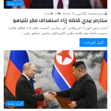
اخبـار دوليـة
hananyaya
أكتوبر 19, 2024
0
134
ستارمر يبدي قلقه إزاء استهداف مقر نتنياهو
أبدى رئيس الوزراء البريطاني، كير ستارمر، السبت، قلقه إزاء إطلاق طائرة
مسيرة باتجاه مقر إقامة نظيره الإسرائيلي بنيامين نتنياهو. وفي…
أكمل القراءة »
اخبـار دوليـة