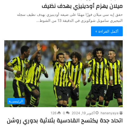
ميلان يهزم أودينيزي بهدف نظيف
حقق إيه سي ميلان فوزًا مهمًا على ضيفه أودينيزي بهدف نظيف سجله
النيجيري سامويل شوكويزي في الدقيقة 13 من الشوط…
أكمل القراءة »
الرئيسيــة
hananyaya
أكتوبر 19, 2024
0
126
اتحاد جدة يكتسح القادسية بثلاثية بدوري روشن