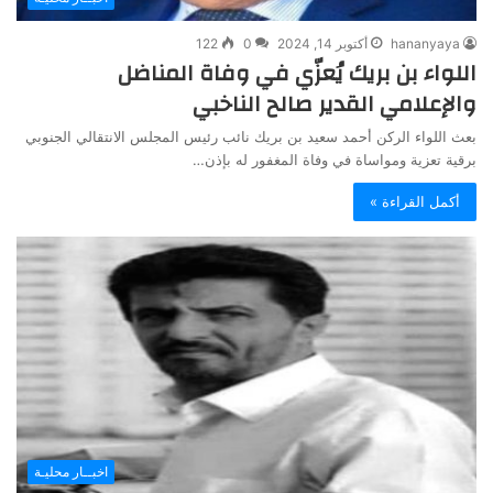
hananyaya
أكتوبر 14, 2024
0
122
اللواء بن بريك يُعزّي في وفاة المناضل
والإعلامي القدير صالح الناخبي
بعث اللواء الركن أحمد سعيد بن بريك نائب رئيس المجلس الانتقالي الجنوبي
برقية تعزية ومواساة في وفاة المغفور له بإذن…
أكمل القراءة »
اخبــار محليـة