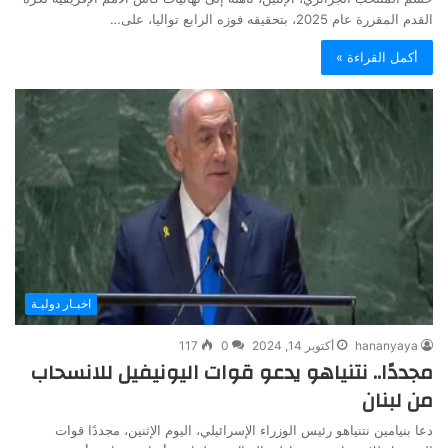
القدم المقررة عام 2025، بتحقيقه فوزه الرابع تواليا، على…
أكمل القراءة »
اخبـار دوليـة
hananyaya
أكتوبر 14, 2024
0
117
مجددًا.. نتنياهو يدعو قوات اليونيفيل للانسحاب
من لبنان
دعا بنيامين نتنياهو رئيس الوزراء الإسرائيلي، اليوم الإثنين، مجددًا قوات