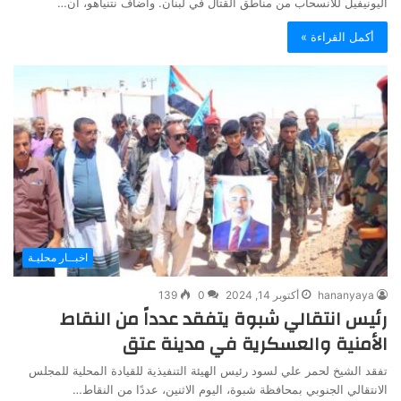
اليونيفيل للانسحاب من مناطق القتال في لبنان. وأضاف نتنياهو، أن…
أكمل القراءة »
اخبــار محليـة
hananyaya
أكتوبر 14, 2024
0
139
رئيس انتقالي شبوة يتفقد عدداً من النقاط
الأمنية والعسكرية في مدينة عتق
تفقد الشيخ لحمر علي لسود رئيس الهيئة التنفيذية للقيادة المحلية للمجلس
الانتقالي الجنوبي بمحافظة شبوة، اليوم الاثنين، عددًا من النقاط…