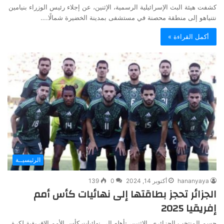
كشفت هيئة البث الإسرائيلية الرسمية، الإثنين، عن إجلاء رئيس الوزراء بنيامين
نتنياهو إلى منطقة محصنة في مستشفى بمدينة الخضيرة شمالًا.…
أكمل القراءة »
الرئيسيــة
hananyaya
أكتوبر 14, 2024
0
139
الجزائر تحجز بطاقتها إلى نهائيات كأس أمم
إفريقيا 2025
حسم المنتخب الجزائري، الإثنين، تأهله إلى نهائيات كأس الأمم الإفريقية لكرة