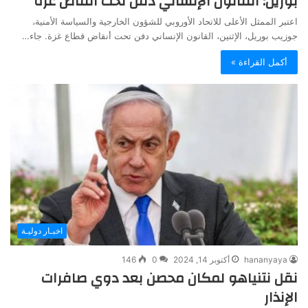
بوريل: القانون الإنساني دفن تحت أنقاض غزة
اعتبر الممثل الأعلى للاتحاد الأوروبي للشؤون الخارجية والسياسة الأمنية،
جوزيب بوريل، الإثنين، القانون الإنساني دفن تحت أنقاض قطاع غزة. جاء…
أكمل القراءة »
اخبـار دوليـة
hananyaya
أكتوبر 14, 2024
0
146
نقل نتنياهو لمكان محصن بعد دوي صافرات
الإنذار