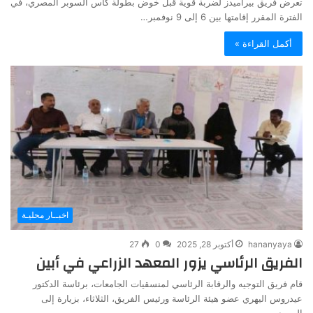
تعرض فريق بيراميدز لضربة قوية قبل خوض بطولة كأس السوبر المصري، في
الفترة المقرر إقامتها بين 6 إلى 9 نوفمبر…
أكمل القراءة »
اخبــار محليـة
hananyaya
أكتوبر 28, 2025
0
27
الفريق الرئاسي يزور المعهد الزراعي في أبين
قام فريق التوجيه والرقابة الرئاسي لمنسقيات الجامعات، برئاسة الدكتور
عيدروس اليهري عضو هيئة الرئاسة ورئيس الفريق، الثلاثاء، بزيارة إلى