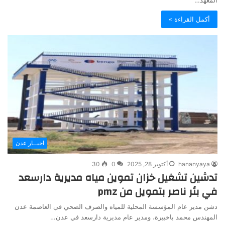
المعهد…
أكمل القراءة »
اخبــار عدن
hananyaya
أكتوبر 28, 2025
0
30
تدشين تشغيل خزان تموين مياه مديرية دارسعد
في بئر ناصر بتمويل من pmz
دشن مدير عام المؤسسة المحلية للمياه والصرف الصحي في العاصمة عدن
المهندس محمد باخبيرة، ومدير عام مديرية دارسعد في عدن…