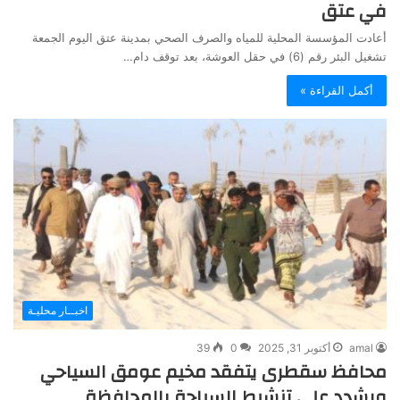
في عتق
أعادت المؤسسة المحلية للمياه والصرف الصحي بمدينة عتق اليوم الجمعة
تشغيل البئر رقم (6) في حقل العوشة، بعد توقف دام…
أكمل القراءة »
اخبــار محليـة
amal
أكتوبر 31, 2025
0
39
محافظ سقطرى يتفقد مخيم عومق السياحي
ويشدد على تنشيط السياحة بالمحافظة