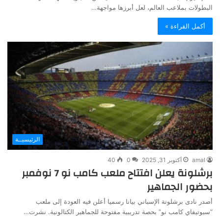
البطولات بملاعب العالم، لعل أبرزها مواجهة…
أكمل القراءة »
الرئيسيــة
amal
أكتوبر 31, 2025
0
40
برشلونة يعلن افتتاح ملعب كامب نو 7 نوفمبر
بحضور الجماهير
أصدر نادى برشلونة الإسباني بيانا رسميا أعلن فيه العودة إلى ملعب
“سبوتيفاي كامب نو” بحصة تدريبية مفتوحة للجماهير الكتالونية. نشرت…