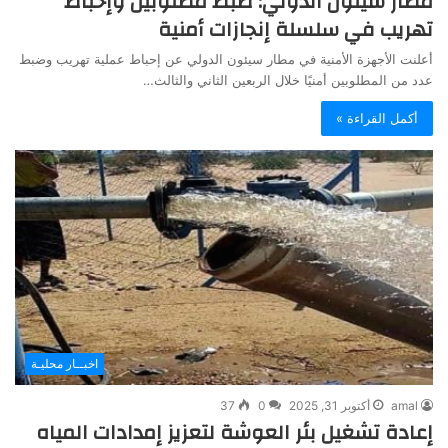
مطار سيئون الدولي: ضبط مطلوبين وإحباط
تهريب في سلسلة إنجازات أمنية
أعلنت الأجهزة الأمنية في مطار سيئون الدولي عن إحباط عملية تهريب وضبط
عدد من المطلوبين أمنيًا خلال الربعين الثاني والثالث…
أكمل القراءة »
اخبــار محليـة
amal
أكتوبر 31, 2025
0
37
إعادة تشغيل بئر العوشة لتعزيز إمدادات المياه