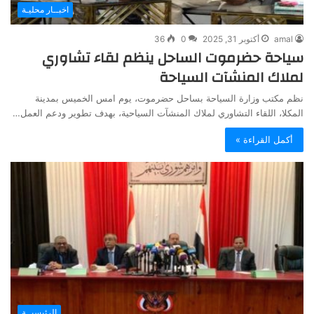
اخبــار محليـة
amal
أكتوبر 31, 2025
0
36
سياحة حضرموت الساحل ينظم لقاء تشاوري
لملاك المنشآت السياحة
نظم مكتب وزارة السياحة بساحل حضرموت، يوم امس الخميس بمدينة
المكلا، اللقاء التشاوري لملاك المنشآت السياحية، بهدف تطوير ودعم العمل…
أكمل القراءة »
الرئيسيــة