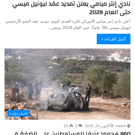
نادي إنتر ميامي يعلن تمديد عقد ليونيل ميسي
حتى العام 2028
أعلن نادي إنتر ميامي الأميركي لكرة القدم، اليوم، تمديد عقد النجم الأرجنتيني
ليونيل ميسي (38 عاما)، حتى العام 2028. ونشر…
أكمل القراءة »
اخبـار دوليـة
meem
أكتوبر 24, 2025
0
33
860 هجوما عنيفا للمستوطنين على الضفة في