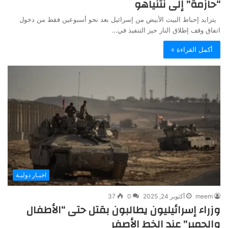
“حازمة” إلى نتنياهو
يتزايد إحباط البيت الأبيض من إسرائيل بعد نحو أسبوعين فقط من دخول
اتفاق وقف إطلاق النار حيز التنفيذ في…
أكمل القراءة »
اخبـار دوليـة
meem
أكتوبر 24, 2025
0
37
وزراء إسرائيليون يطالبون بقتل حتى “الأطفال
والحمير” عند الخط الأصفر