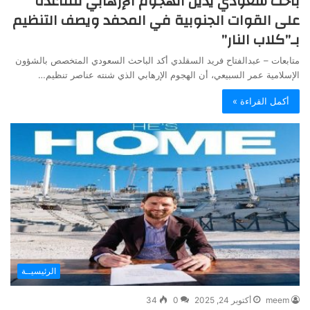
باحث سعودي يدين الهجوم الإرهابي للقاعدة
على القوات الجنوبية في المحفد ويصف التنظيم
بـ”كلاب النار”
متابعات – عبدالفتاح فريد السقلدي أكد الباحث السعودي المتخصص بالشؤون
الإسلامية عمر السبيعي، أن الهجوم الإرهابي الذي شنته عناصر تنظيم…
أكمل القراءة »
الرئيسيــة
meem
أكتوبر 24, 2025
0
34