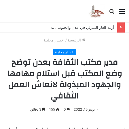
القائمة
بحث
عن
أزمة الغاز المنزلي في عدن والجنوب.. معاناة يومية تثقل كاهل المواطن
الرئيسية
/
اخبــار محليـة
اخبــار محليـة
مدير مكتب الثقافة بعدن توضح
وضع المكتب قبل استلام مهامها
والجهود المبذولة لانعاش العمل
الثقافي
يونيو 15, 2022
0
155
3 دقائق