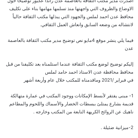
اصدرت مدير مكتب الثقافة بالعاصمة عدن راندا عكبور توضيحاً حول
الاوضاع والظروف التي واجهتها منذ تسلمها مهامها بناء على تكليف
محافظ عدن احمد لملس والجهود التي يبذلها مكتب الثقافة حالياً
لانتشاله من وضعه السابق وانعاش العمل الثقافي.
فيما يلي ينشر موقع 4مايو نص توضيح مدير مكتب الثقافة بالعاصمة
عدن
إليكم توضيح لوضع مكتب الثقافة عندما استلمناه بعد تكليفنا من قبل
محافظ محافظة عدن الاستاذ احمد حامد لملس
في فبراير /2021 وماقدمناه للمكتب خلال عام وأربعة أشهر
1- مبنى يفتقر لأبسط الإمكانات ووجود المكتب في عمارة متهالكة
قديمة بشارع يمتلئ ببسطات الخضار والأسماك واللحوم والمطاعم
ناهيك عن الروائح الكريهة النابعة من المكتب وخارجه .
2-ميزانية ضئيلة .