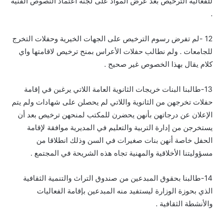
للفعالية الترخيص بعد عرض المواد على لجنة اعتماد النصوص الفنية
.
12 -لم تفرض رسوم الترخيص على الجهات الخيرية وحفلات التخرج
للجامعات . ولم نطالب حفلات الأعراس بمنح ترخيص لاقامتها واي
كلام يقال بهذا الخصوص غير صحيح .
13-طالبنا البنات خريجات الثانوية العامة اللاتي يرغبن في إقامة
حفلات تخرجهن من الثانوية واللاتي لم يحصلن على شهادات ولم يتم
الإعلان عن درجاتهن بأنهن يحضرن للمكتب لمنحهن ترخيص بعد أن
يستخرجن من إدارة التربية والتعليم في المديرية موافقة لإقامة
الحفل خاصة أنهن بنات صغيرات في السن وذلك انطلاقا من
مسؤوليتنا الأخلاقية والمهنية تجاه هذه الشريحة في المجتمع .
14-طالبنا بحقوق المبدعين من صندوق التراث والتنمية الثقافية
الذي بحوزة الوزارة ليستفيد منه المبدعين بإقامة الفعاليات
والأنشطة الثقافية .