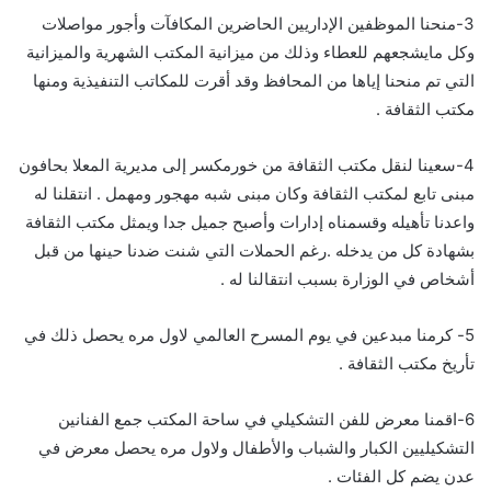
3-منحنا الموظفين الإداريين الحاضرين المكافآت وأجور مواصلات
وكل مايشجعهم للعطاء وذلك من ميزانية المكتب الشهرية والميزانية
التي تم منحنا إياها من المحافظ وقد أقرت للمكاتب التنفيذية ومنها
مكتب الثقافة .
4-سعينا لنقل مكتب الثقافة من خورمكسر إلى مديرية المعلا بحافون
مبنى تابع لمكتب الثقافة وكان مبنى شبه مهجور ومهمل . انتقلنا له
واعدنا تأهيله وقسمناه إدارات وأصبح جميل جدا ويمثل مكتب الثقافة
بشهادة كل من يدخله .رغم الحملات التي شنت ضدنا حينها من قبل
أشخاص في الوزارة بسبب انتقالنا له .
5- كرمنا مبدعين في يوم المسرح العالمي لاول مره يحصل ذلك في
تأريخ مكتب الثقافة .
6-اقمنا معرض للفن التشكيلي في ساحة المكتب جمع الفنانين
التشكيليين الكبار والشباب والأطفال ولاول مره يحصل معرض في
عدن يضم كل الفئات .