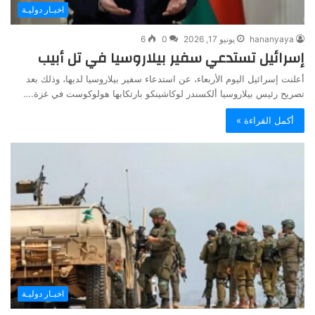
اخبـار دوليـة
hananyaya
يونيو 17, 2026
0
6
إسرائيل تستدعي سفير بيلاروسيا في تل أبيب
أعلنت إسرائيل اليوم الأربعاء، عن استدعاء سفير بيلاروسيا لديها، وذلك بعد
تصريح رئيس بيلاروسيا ألكسندر لوكاشينكو بارتكابها هولوكوست في غزة.…
أكمل القراءة »
اخبـار دوليـة