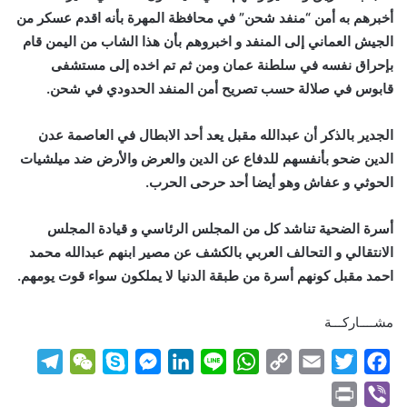
أخبرهم به أمن “منفد شحن” في محافظة المهرة بأنه اقدم عسكر من
الجيش العماني إلى المنفد و اخبروهم بأن هذا الشاب من اليمن قام
بإحراق نفسه في سلطنة عمان ومن ثم تم اخده إلى مستشفى
قابوس في صلالة حسب تصريح أمن المنفد الحدودي في شحن.
الجدير بالذكر أن عبدالله مقبل يعد أحد الابطال في العاصمة عدن
الدين ضحو بأنفسهم للدفاع عن الدين والعرض والأرض ضد ميلشيات
الحوثي و عفاش وهو أيضا أحد حرحى الحرب.
أسرة الضحية تناشد كل من المجلس الرئاسي و قيادة المجلس
الانتقالي و التحالف العربي بالكشف عن مصير ابنهم عبدالله محمد
احمد مقبل كونهم أسرة من طبقة الدنيا لا يملكون سواء قوت يومهم.
مشــــاركـــة
T
W
S
M
L
L
W
C
E
T
F
e
e
k
e
i
i
h
o
m
w
a
P
V