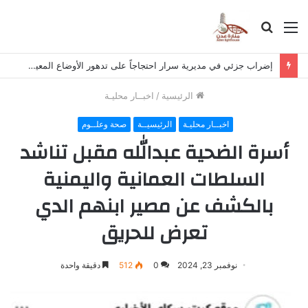
القائمة
بحث
عن
إضراب جزئي في مديرية سرار احتجاجاً على تدهور الأوضاع المعيشية والخدمية
الرئيسية
/
اخبــار محليـة
اخبــار محليـة
الرئيسيــة
صحة وعلــوم
أسرة الضحية عبدالله مقبل تناشد
السلطات العمانية واليمنية
بالكشف عن مصير ابنهم الدي
تعرض للحريق
نوفمبر 23, 2024
0
512
دقيقة واحدة