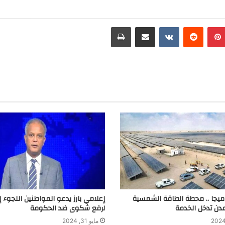
i
b
l
n
e
e
بينتيريست
مشاركة عبر البريد
طباعة
t
r
g
r
a
m
قوة 120 ميجا .. محطة الطاقة الشمسية
إعلامي بارز يدعو المواطنين اللجوء إ
دن تدخل الخدمة
لرفع شكوى ضد الحكومة
مايو 31, 2024