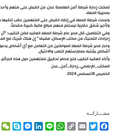
تمكنت إدارة شرطة أمن العاصمة عدن، من القبض على متهم وأحد شركا
بمديرية المعلا.
ونجحت شرطة المعلا في إلقاء القبض على المتهمين عقب تلقيها بلا
وتأجير شقق عقارية ليستلم منهم مبالغ مالية كبيرة مقدماً.
وفي التفاصيل، قال مدير عام شرطة المعلا العقيد فضل النقيب: “أ
إجراءات التمليك من مكتب الإسكان، مضيفا ” إن هناك شريك مع الم
وحذر مدير شرطة المعلا المواطنين من التعامل مع أي أشخاص يدعون صل
أشخاص يشتبه بممارستهم النصب والاحتيال.
وأكد العقيد النقيب فتح محضر تحقيق للمتهمين حول هذه الجرائم، و
المكتب_الإعلامي_إدارة_أمن_عدن
الخميس 8اغسطس 2024
مشــــاركـــة
W
S
M
L
L
W
C
E
T
F
e
k
e
i
i
h
o
m
w
a