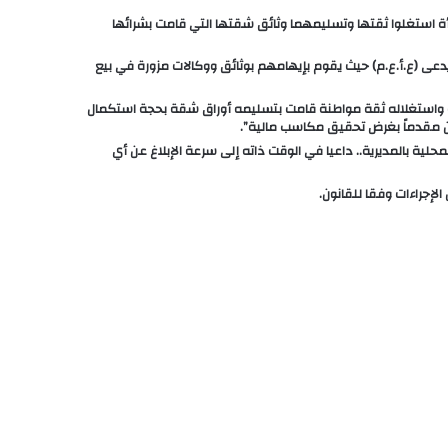
أة استغلوا ثقتها وتسليمهما وثائق شقتها التي قامت بشرائها
عى (ع.أ.ع.م) حيث يقوم بإيهامهم بوثائق ووكالات مزورة في بيع
لة واستغلاله ثقة مواطنة قامت بتسليمه أوراق شقة بحجة استكمال
ين مقدماً بغرض تحقيق مكاسب مالية”.
ية بالمديرية.. داعيا في الوقت ذاته إلى سرعة الإبلاغ عن أي
إجراءات وفقا للقانون.