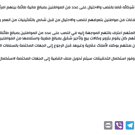
ئه قاما بالنصب والاحتيال على عدد من المواطنين بمبالغ مالية طائلة بينهم امر
غات من مواطنين بتعرضهم للنصب والاحتيال من قبل شخص بالثلاثينيات من العمر يد
ن المتهم اعترف بالتهم الموجهة إليه في النصب على عدد من المواطنين بمبالغ طائ
تهم كان يقوم بتزوير وكالات بيع وتأجير شقق بمبالغ مغرية واستلامها من المواطن
تهم بوكلاء لأملاك عقارية وغيرها، قبل الرجوع إلى الجهات المختصة بالسلطات المحل
فور استكمال التحقيقات سيتم تحويل ملف القضية إلى الجهات المختصة لاستكمال ال
P
V
T
r
i
e