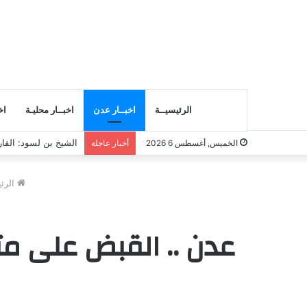
الرئيسيــة
اخبــار عدن
اخبــار محليـة
اخ
انتقالي المسيلة يناق
الخميس, أغسطس 6 2026
أخبار عاجلة
الرئ
عدن .. القبض على مت