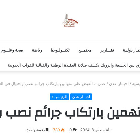
بـار دوليـة
تقـــارير
مجتمــع
تكنــولـوجيا
رياضة
صحة وعلــوم
ش استكمال برنامج التصعيد الشعبي
يسية
/
اخبــار عدن
/
عدن .. القبض على متهمين بارتكاب جرائم نصب واحتيال في الع
اخبــار عدن
الرئيسيــة
همين بارتكاب جرائم نصب و
أغسطس 8, 2024
0
780
دقيقة واحدة