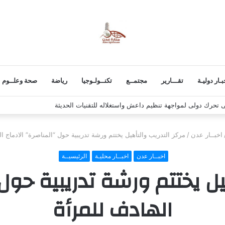
بـار دوليـة
تقـــارير
مجتمــع
تكنــولـوجيا
رياضة
صحة وعلــوم
 تحرك دولى لمواجهة تنظيم داعش واستغلاله للتقنيات الحديثة
اخبــار عدن
/
مركز التدريب والتأهيل يختتم ورشة تدريبية حول “المناصرة” الادماج ال
اخبــار عدن
اخبــار محليـة
الرئيسيــة
يل يختتم ورشة تدريبية حول 
الهادف للمرأة