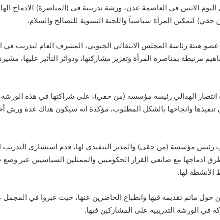
اليوم الاثنين في العاصمة عدن، ورشة تدريبية في (المناصرة) الادماج اله
قي) لتمكين المرأة سياسياً واللجنة النسوية للتصالح والسلام.
عضو هيئة رئاسة المجلس الانتقالي الجنوبي، المشرف العام لتدريب في ا
هيم مرتبطة بمناصرة المرأة وتعزيز مشاركتها، ودوائر التأثير عليها، مشي
 انتصار الهدالي رئيسة مؤسسة (من حقي)، على شراكتها في هذه الورشة، م
في تنفيذها وانجاحها بالشكل المطلوب، مؤكدة انه سيكون هناك عدة ورش أ
ائب رئيس مؤسسة (من حقي) والمدير التنفيذي لها، قدم استشاري التدريب
 وطرق ادماجها مع صانعي القرار الحكوميين والممثلين السياسيين عبر وض
 الأنشطة لها.
حول ماتم تقديمه فيها وانطباع الحاضرين عنها، حيث عبروا في المجمل عن
ة في الورشة التدريبية على المشاركين فيها.