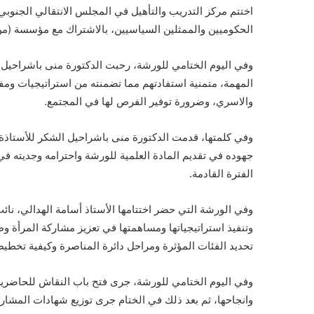
اختتم مركز التدريب والتأهيل في المجلس الانتقالي الجنوبي 
الحكوميين والممثلين السياسيين، بالاشتراك مع مؤسسة (من ح
وفي اليوم الختامي للورشة، رحبت الدكتورة منى باشراحيل 
المهمة، متمنية استفادتهم مما تضمنته من استراتيجيات ومفا
والاسري، وضرورة توفير الفرص لها في المجتمع.
وفي كلمتها، قدمت الدكتورة منى باشراحيل الشكر للأستاذة
جهوده في تقديم المادة العلمية للورشة واحترامه وجديته 
الفترة القادمة.
وفي الورشة التي حضر اختتامها الأستاذ أسامة الهدالي، ن
وتنفيذ استراتيجياتها ومساهمتها في تعزيز مشاركة المرأة
تحديد الفئات المؤثرة ومراحل دائرة المناصرة وكيفية تخطيط
وفي اليوم الختامي للورشة، جرى فتح باب النقاش للحاضرين 
وانجاحها، ثم بعد ذلك في الختام جرى توزيع شهادات المشارك