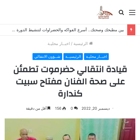
القائمة
بحث
عن
بين مطبخك وصحتك.. أسرع الفواكه والخضراوات لتنشيط الدورة الدموية بكفاءة
الرئيسية
/
اخبــار محليـة
اخبــار محليـة
الرئيسيــة
شــؤون الانتقالي
قيادة انتقالي حضرموت تطمئن
على صحة الفنان مفتاح سبيت
كندارة
ديسمبر 20, 2022
0
156
أقل من دقيقة