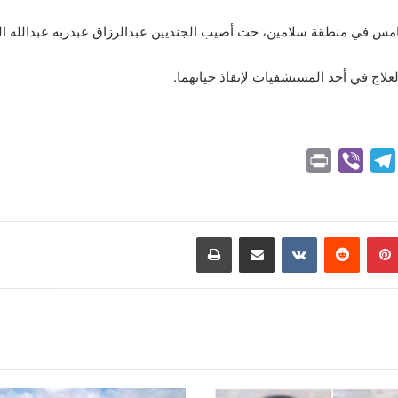
 الخامس في منطقة سلامين، حث أصيب الجنديين عبدالرزاق عبدربه عبدال
علاج في أحد المستشفيات لإنقاذ حياتهما.
P
V
T
r
i
e
i
b
l
n
e
e
بينتيريست
مشاركة عبر البريد
طباعة
t
r
g
r
a
m