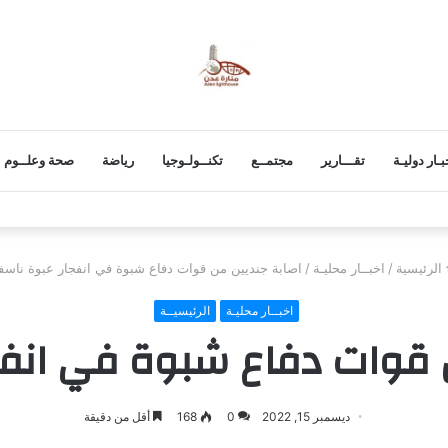
بـار دوليـة
تقـــارير
مجتمــع
تكنــولـوجيا
رياضة
صحة وعلــوم
 تحرك دولى لمواجهة تنظيم داعش واستغلاله للتقنيات الحديثة
الرئيسية
/
اخبــار محليـة
/
اصابة جنديين من قوات دفاع شبوة في انفجار عبوة ناسف
اخبــار محليـة
الرئيسيــة
ن قوات دفاع شبوة في انفج
ديسمبر 15, 2022
0
168
أقل من دقيقة