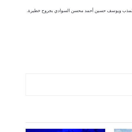
له المذب ويوسف حسين أحمد محسن السوادي بجروح خطيرة.