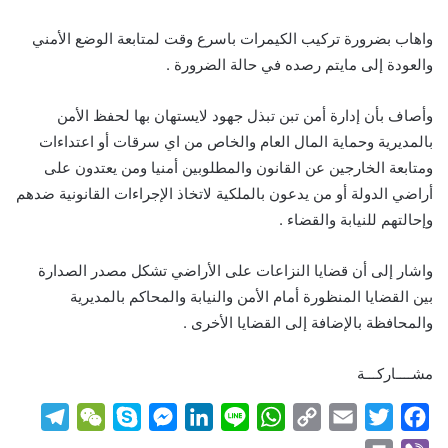
واهاب بضرورة تركيب الكيمرات باسرع وقت لمتابعة الوضع الأمني
والعودة إلى مايتم رصده في حالة الضرورة .
وأصاف بأن إدارة أمن تبن تبذل جهود لايستهان بها لحفظ الأمن
بالمديرية وحماية المال العام والخاص من اي سرقات أو اعتداءات
ومتابعة الخارجين عن القانون والمطلوبين أمنيا ومن يعتدون على
أراضي الدولة أو من يدعون بالملكية لاتخاذ الإجراءات القانونية ضدهم
وإحالتهم للنيابة والقضاء .
واشار إلى أن قضايا النزاعات على الأراضي تشكل مصدر الصدارة
بين القضايا المنظورة أمام الأمن والنيابة والمحاكم بالمديرية
والمحافظة بالإضافة إلى القضايا الأخرى .
مشــــاركـــة
T
W
S
M
L
L
W
C
E
T
F
e
e
k
e
i
i
h
o
m
w
a