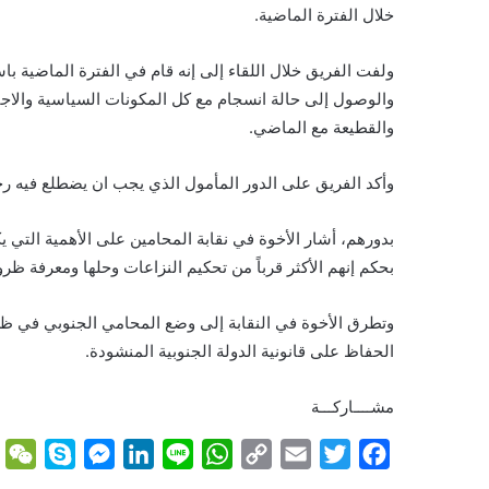
خلال الفترة الماضية.
ولفت الفريق خلال اللقاء إلى إنه قام في الفترة الماضية ب
والوصول إلى حالة انسجام مع كل المكونات السياسية والاجت
والقطيعة مع الماضي.
وأكد الفريق على الدور المأمول الذي يجب ان يضطلع فيه رجال
بدورهم، أشار الأخوة في نقابة المحامين على الأهمية التي 
بحكم إنهم الأكثر قرباً من تحكيم النزاعات وحلها ومعرفة ظر
وتطرق الأخوة في النقابة إلى وضع المحامي الجنوبي في ظل 
الحفاظ على قانونية الدولة الجنوبية المنشودة.
مشــــاركـــة
W
S
M
L
L
W
C
E
T
F
e
k
e
i
i
h
o
m
w
a