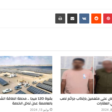
i
b
l
n
e
e
بينتيريست
مشاركة عبر البريد
طباعة
t
r
g
r
a
m
بض على متهمين بارتكاب جرائم نصب
بقوة 120 ميجا .. محطة الطاقة ا
 العقارات
بالعاصمة عدن تدخل الخدمة
يوليو 13, 2024