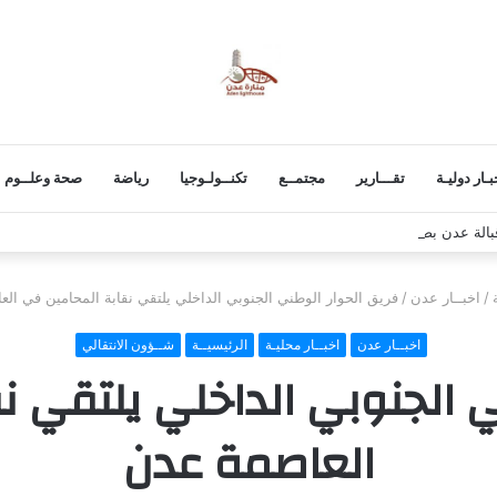
بـار دوليـة
تقـــارير
مجتمــع
تكنــولـوجيا
رياضة
صحة وعلــوم
قبالة عدن بصاروخ حوثي من مكيراس
/
اخبــار عدن
/
فريق الحوار الوطني الجنوبي الداخلي يلتقي نقابة المحامين في ال
اخبــار عدن
اخبــار محليـة
الرئيسيــة
شــؤون الانتقالي
ي الجنوبي الداخلي يلتقي ن
العاصمة عدن