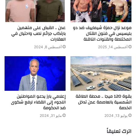
موعد نزال حمزة شيماييف ضد دو
عدن .. القبض على متهمين
بليسيس في فنون القتال
بارتكاب جرائم نصب واحتيال في
المختلطة والقنوات الناقلة
العقارات
أغسطس 14, 2025
أغسطس 8, 2024
بقوة 120 ميجا .. محطة الطاقة
إعلامي بارز يدعو المواطنين
الشمسية بالعاصمة عدن تدخل
اللجوء إلى القضاء لرفع شكوى
الخدمة
ضد الحكومة
يوليو 13, 2024
مايو 31, 2024
اترك تعليقاً