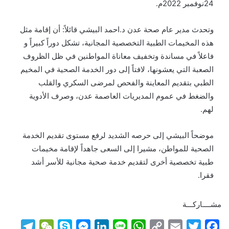
24نوفمبر 2022م.
وتحدث مدير عام صحة عدن د.احمد البيشي قائلاً: أن إقامة مثل
هذه المخيمات الطبية التخصصية المجانية، تشكل دوراً كبيراً و
فاعلاً في مساندة وتخفيف معاناة المواطنين في ظل الظروف
الصعبة التي يعشونها، لافتاً إلى دور الخدمة الصحية في المخيم
الطبي بتقديم المعاينة والفحص لمرضى السكري والقلب
والضغط في عموم المديريات العاصمة عدن، وصرف الأدوية
لهم.
موضحاً البيشي إلى حرصه الشديد لرفع مستوى تقديم الخدمة
الصحية للمواطن، مشيرا إلى السعى جاهداً لإقامة مخيمات
طبية تخصصية أخرى لتقديم خدمة صحية مجانية للأسر أشد
فقرا.
مشــــاركـــة
T
W
S
M
L
L
W
C
E
T
F