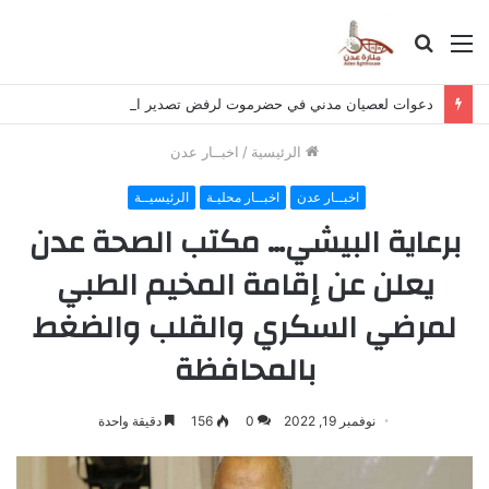
القائمة
بحث
عن
دعوات لعصيان مدني في حضرموت لرفض تصدير النفط وتمويل الحوثي
الرئيسية
/
اخبــار عدن
اخبــار عدن
اخبــار محليـة
الرئيسيــة
برعاية البيشي… مكتب الصحة عدن
يعلن عن إقامة المخيم الطبي
لمرضي السكري والقلب والضغط
بالمحافظة
نوفمبر 19, 2022
0
156
دقيقة واحدة