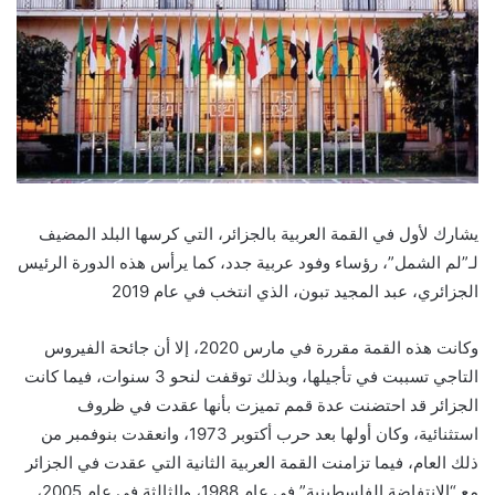
يشارك لأول في القمة العربية بالجزائر، التي كرسها البلد المضيف
لـ”لم الشمل”، رؤساء وفود عربية جدد، كما يرأس هذه الدورة الرئيس
الجزائري، عبد المجيد تبون، الذي انتخب في عام 2019
وكانت هذه القمة مقررة في مارس 2020، إلا أن جائحة الفيروس
التاجي تسببت في تأجيلها، وبذلك توقفت لنحو 3 سنوات، فيما كانت
الجزائر قد احتضنت عدة قمم تميزت بأنها عقدت في ظروف
استثنائية، وكان أولها بعد حرب أكتوبر 1973، وانعقدت بنوفمبر من
ذلك العام، فيما تزامنت القمة العربية الثانية التي عقدت في الجزائر
مع “الانتفاضة الفلسطينية” في عام 1988، والثالثة في عام 2005،