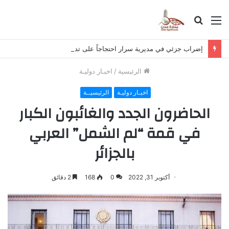
القائمة
بحث
عن
إضراب جزئي في مديرية سرار احتجاجاً على تدهور الأوضاع المعيشية والخدمية
الرئيسية
/
اخبـار دوليـة
اخبـار دوليـة
الرئيسيــة
الحاضرون الجدد والغائبون الكبار
في قمة “لم الشمل” العربي
بالجزائر
أكتوبر 31, 2022
0
168
2 دقائق