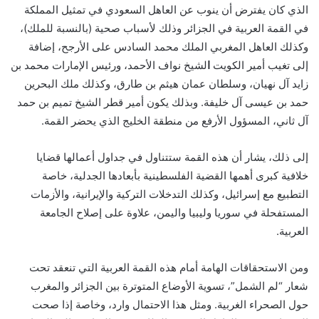
الذي كان يفترض أن ينوب عن العاهل السعودي في تمثيل المملكة
في القمة العربية في الجزائر وذلك لأسباب صحية (بالنسبة للملك)،
وكذلك العاهل المغربي الملك محمد السادس على الأرجح، إضافة
إلى تغيب أمير الكويت
ا
لشيخ نواف الأحمد، ورئيس الإمارات محمد بن
زايد آل نهيان، وسلطان عمان هيثم بن طارق، وكذلك ملك البحرين
حمد بن عيسى آل خليفة. وبذلك يكون أمير قطر الشيخ تميم بن حمد
آل ثاني، المسؤول الأرفع من منطقة الخليج الذي يحضر القمة.
إلى ذلك، يشار أن هذه القمة ستتناول في جداول أعمالها قضايا
خلافية كبرى أهمها القضية الفلسطينية بأبعادها الجدلية، خاصة
التطبيع مع إسرائيل، وكذلك التدخلات التركية والإيرانية، والأزمات
المستفحلة في سوريا وليبيا واليمن، علاوة على إصلاح الجامعة
العربية.
ومن الاستحقاقات الهامة أمام هذه القمة العربية التي تنعقد تحت
شعار “لم الشمل”، تسوية الأوضاع المتوترة بين الجزائر والمغرب
حول الصحراء الغربية. ومثل هذا الاحتمال وارد، وخاصة إذا صحت