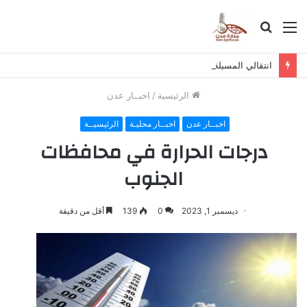
القائمة
بحث
عن
انتقالي المسيلة يناقش استكمال برنامج التصعيد الشعبي
الرئيسية
/
اخبــار عدن
اخبــار عدن
اخبــار محليـة
الرئيسيــة
درجات الحرارة في محافظات
الجنوب
ديسمبر 1, 2023
0
139
أقل من دقيقة