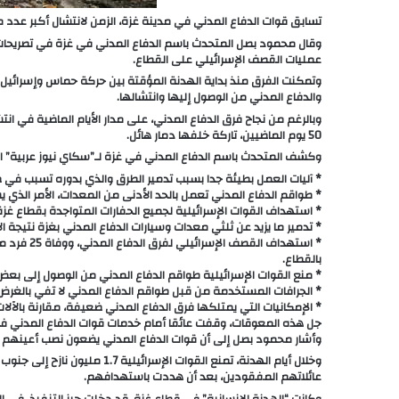
تسابق قوات الدفاع المدني في مدينة غزة، الزمن لانتشال أكبر عدد م
وقال محمود بصل المتحدث باسم الدفاع المدني في غزة في تصريحات خ
عمليات القصف الإسرائيلي على القطاع.
والدفاع المدني من الوصول إليها وانتشالها.
وبالرغم من نجاح فرق الدفاع المدني، على مدار الأيام الماضية في ان
50 يوم الماضيين، تاركة خلفها دمار هائل.
وكشف المتحدث باسم الدفاع المدني في غزة لـ”سكاي نيوز عربية” الصع
* آليات العمل بطيئة جدا بسبب تدمير الطرق والذي بدوره تسبب في ص
* طواقم الدفاع المدني تعمل بالحد الأدنى من المعدات، الأمر الذي 
* استهداف القوات الإسرائيلية لجميع الحفارات المتواجدة بقطاع غزة، 
* تدمير ما يزيد عن ثلثي معدات وسيارات الدفاع المدني بغزة نتيجة ا
بالقطاع.
* منع القوات الإسرائيلية طواقم الدفاع المدني من الوصول إلى
* الجرافات المستخدمة من قبل طواقم الدفاع المدني لا تفي بالغرض،
* الإمكانيات التي يمتلكها فرق الدفاع المدني ضعيفة، مقارنة بالآلات
جل هذه المعوقات، وقفت عائقا أمام خدمات قوات الدفاع المدني ف
وأشار محمود بصل إلى أن قوات الدفاع المدني يضعون نصب أعينهم ا
وخلال أيام الهدنة، تمنع ال
عائلاتهم المفقودين، بعد أن هددت باستهدافهم.
وكانت “الهدنة الإنسانية” في قطاع غزة، قد دخلت حيز التنفيذ، في 