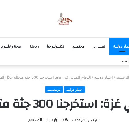
بـار دوليـة
تقـــارير
مجتمــع
تكنــولـوجيا
رياضة
صحة وعلــوم
والي.. الإضراب الجزئي يعم مديريات الضالع وسط تأكيد على مواصلة التصعيد حتى ان
لرئيسية
/
اخبـار دوليـة
/
الدفاع المدني في غزة: استخرجنا 300 جثة متحللة خلال الهدنة
اخبـار دوليـة
الرئيسيــة
 300 جثة متحللة خلال الهدنة
نوفمبر 30, 2023
0
130
2 دقائق