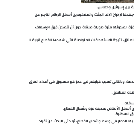
نة بين إسرائيل وحماس.
هدها لإخراج آلاف الجثث والمفقودين أسفل الركام الناجم عن
لشوارع والطرقات في مدينة غزة وشمال قطاع غزة، لمكوثها فترة طويلة ملقاة دون أن تتمكن فرق الإسعاف
منازل، نتيجة الاستهدافات المتواصلة التي شهدها القطاع قرابة الـ
م نتيجة الغارات الإسرائيلية، وإصابة ما يزيد عن 100 آخرين، وخروجهم جميعا عن الخدمة، وبالتالي تسبب غيابهم في عجز غير مسبوق في أعداد الفرق
هذه المناطق.
أسفله.
 أسفل الأنقاض بمدينة غزة وشمال القطاع.
ق السكنية.
بيتها القصف ولحق بها الدمار في وسط وشمال القطاع، أو حتى البحث عن أفراد