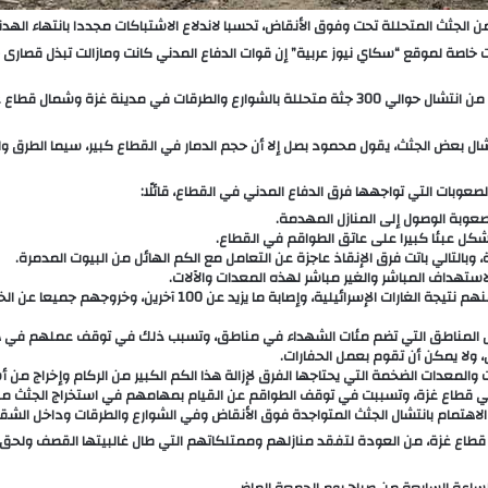
ن الجثث المتحللة تحت وفوق الأنقاض، تحسبا لاندلاع الاشتباكات مجددا بانتهاء الهد
اصة لموقع “سكاي نيوز عربية” إن قوات الدفاع المدني كانت ومازالت تبذل قصارى ج
وتمكنت الفرق منذ بداية الهدنة المؤقتة بين حركة حماس وإسرائيل من انتشال حوالي 300 جثة متحللة با
تشال بعض الجثث، يقول محمود بصل إلا أن حجم الدمار في القطاع كبير، سيما الطرق وال
وبات التي تواجهها فرق الدفاع المدني في القطاع، قائلًا:
عوبة الوصول إلى المنازل المهدمة.
يشكل عبئا كبيرا على عاتق الطواقم في القطاع.
وبالتالي باتت فرق الإنقاذ عاجزة عن التعامل مع الكم الهائل من البيوت المدمرة.
لاستهداف المباشر والغير مباشر لهذه المعدات والآلات.
* استهداف القصف الإسرائيلي لفرق الدفاع المدني، ووفاة 25 فرد منه
 بعض المناطق التي تضم مئات الشهداء في مناطق، وتسبب ذلك في توقف عملهم في 
 ولا يمكن أن تقوم بعمل الحفارات.
 والمعدات الضخمة التي يحتاجها الفرق لإزالة هذا الكم الكبير من الركام وإخراج من 
ي قطاع غزة، وتسببت في توقف الطواقم عن القيام بمهامهم في استخراج الجثث من
لاهتمام بانتشال الجثث المتواجدة فوق الأنقاض وفي الشوارع والطرقات وداخل الشق
قوات الإسرائيلية 1.7 مليون نازح إلى جنوب قطاع غزة، من العودة لتفقد منازلهم وممتلكاتهم التي طال غال
الساعة السابعة من صباح يوم الجمعة الماضي.