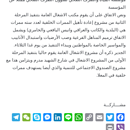
المؤسسة
ونص الاتفاق على أن يقوم مكتب الاشغال العامة بتنفيذ المرحلة
الثانية من مشروع إعادة تأهيل الممرات الخلفية لعدد سته ممرات
هي (البلدية والكاتب والعراقي وانيس اليافعي والخامري) ويشمل
الاتفاق ترميم المناهل الفرعية وصب الأرضيات واستبدال الأنابيب
والمواسير الخاصة بالمواطنين ويبداء التنفيذ من يوم غدا الثلاثاء.
الجدير ذكره أن مشروع الاشغال العامة يقوم حاليا بتنفيذ المرحلة
الأولى من المشروع الاشعال في شارع الشهيد مدرم ويتزامن هذا مع
مشروع الصندوق الاجتماعي للتنمية والذي أيضا يستهدف ممرات
خلفية في المعلا.
مشــــاركـــة
T
W
S
M
L
L
W
C
E
T
F
e
e
k
e
i
i
h
o
m
w
a
P
V