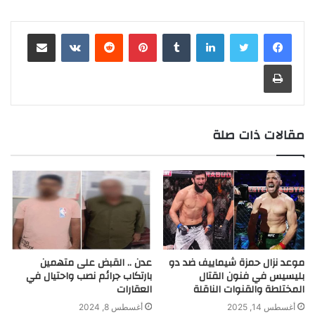
r
i
e
h
p
s
k
e
t
y
i
t
e
i
b
لينكدإن
بينتيريست
مشاركة عبر البريد
g
a
e
e
e
s
L
l
t
b
n
e
r
t
n
d
A
i
e
o
t
r
طباعة
a
g
I
p
n
r
o
m
e
n
p
k
k
r
مقالات ذات صلة
موعد نزال حمزة شيماييف ضد دو
عدن .. القبض على متهمين
بليسيس في فنون القتال
بارتكاب جرائم نصب واحتيال في
المختلطة والقنوات الناقلة
العقارات
أغسطس 14, 2025
أغسطس 8, 2024