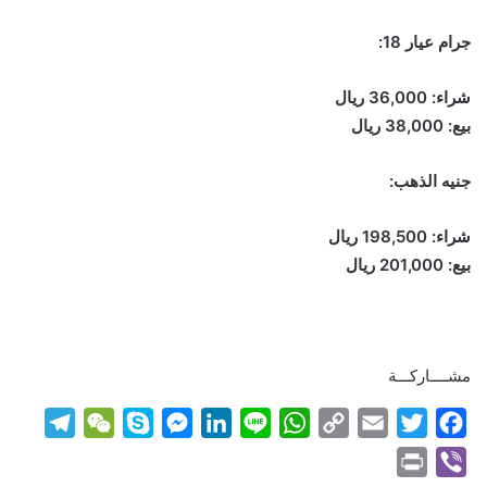
جرام عيار 18:
شراء: 36,000 ريال
بيع: 38,000 ريال
جنيه الذهب:
شراء: 198,500 ريال
بيع: 201,000 ريال
مشــــاركـــة
T
W
S
M
L
L
W
C
E
T
F
e
e
k
e
i
i
h
o
m
w
a
P
V
l
C
y
s
n
n
a
p
a
i
c