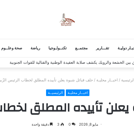
بـار دوليـة
تقـــارير
مجتمــع
تكنــولـوجيا
رياضة
صحة وعلــوم
 استكمال برنامج التصعيد الشعبي
رئيسية
/
اخبــار محليـة
/
حلف قبائل شبوة يعلن تأييده المطلق لخطاب الرئيس الزُب
اخبــار محليـة
الرئيسيــة
علن تأييده المطلق لخطاب 
مايو 8, 2026
0
3
دقيقة واحدة