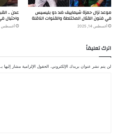
موعد نزال حمزة شيماييف ضد دو بليسيس
عدن .. الق
في فنون القتال المختلطة والقنوات الناقلة
واحتيال في
أغسطس 14, 2025
أغسطس 8, 2024
اترك تعليقاً
لن يتم نشر عنوان بريدك الإلكتروني.
الحقول الإلزامية مشار إليها بـ
ا
ل
ت
ع
ل
ي
ق