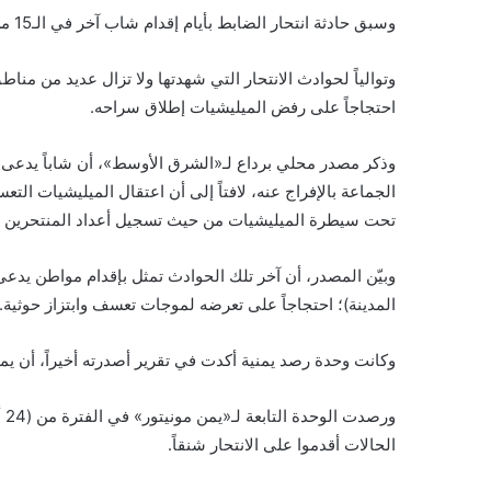
وسبق حادثة انتحار الضابط بأيام إقدام شاب آخر في الـ15 من عمره على شنق نفسه داخل منزل عائلته في حي هائل وسط صنعاء .
وتوالياً لحوادث الانتحار التي شهدتها ولا تزال عديد من م
احتجاجاً على رفض الميليشيات إطلاق سراحه.
الجماعة بالإفراج عنه، لافتاً إلى أن اعتقال الميليشيات 
تحت سيطرة الميليشيات من حيث تسجيل أعداد المنتحرين في
وبيّن المصدر، أن آخر تلك الحوادث تمثل بإقدام مواطن يدعى 
المدينة)؛ احتجاجاً على تعرضه لموجات تعسف وابتزاز حوثية.
وكانت وحدة رصد يمنية أكدت في تقرير أصدرته أخيراً، أن يمن
الحالات أقدموا على الانتحار شنقاً.