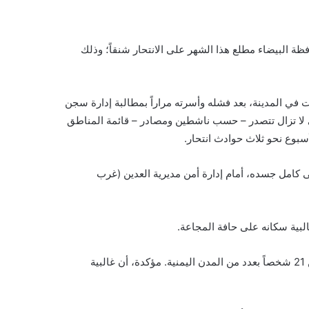
ظة البيضاء مطلع هذا الشهر على الانتحار شنقاً؛ وذلك
ً)، تُوفي منتحراً داخل أحد سجون الميليشيات في المدينة، بعد فشله وأسرته مراراً بمطالبة إدارة سجن
تي لا تزال تتصدر – حسب ناشطين ومصادر – قائمة المناطق
وع نحو ثلاث حوادث انتحار.
لى كامل جسده، أمام إدارة أمن مديرية العدين (غرب
البية سكانه على حافة المجاعة.
ورصدت الوحدة التابعة لـ«يمن مونيتور» في الفترة من (24 أبريل (نيسان) وحتى 30 مايو (أيار) من العام الحالي، حالات انتحار لأكثر من 21 شخصاً بعدد من المدن اليمنية. مؤكدة، أن غالبية