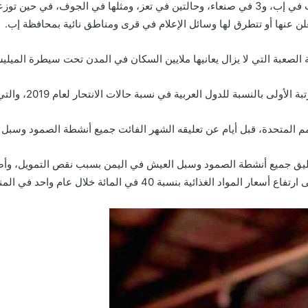
وشملت بعض الحوادث – وفق التقرير – تسجيل نحو 7 حالات في إب، و3 في صنعاء، وحالتين في تع
علن عنها أو تتطرق لها وسائل الإعلام في قرى ومناطق نائية بمحافظة إب.
ية الصعبة التي لا يزال يعانيها ملايين السكان في المدن تحت سيطرة الميلي
العربية في نسبة حالات الانتحار لعام 2019، والتي وصلت إلى 580 حالة لكل 100 ألف مواطن.
ع للأمم المتحدة، قبل أيام عن تعليقه الشهر الفائت جميع أنشطة الصمود وس
عليق جميع أنشطة الصمود وسبل العيش في اليمن بسبب نقص التمويل، وأضا
 في المائة خلال عام واحد في المناطق الخاضعة لسيطرة الجماعة.