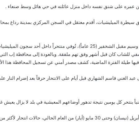
ناطق سيطرة الميليشيات، أقدم معتقل في السجن المركزي بمدينة رداع بمحاف
وذكر مصدر محلي برداع لـ«الشرق الأوسط»، أن شاباً يدعى وسيم مقبل الشخفير (25 عاما
التعسفي للشاب كان قبل أشهر وفق تهم ملفقة. وبالعودة إلى محافظة إب ال
ها طيلة الفترة الماضية، كشف مصدر أمني عن تسجيل المحافظة هذا الأسب
عبد الغني قاسم الشهاري قبل أيام على الانتحار حرقاً بعد إضرام النار ع
ياً ينتحر كل يومين نتيجة تدهور أوضاعهم المعيشية في بلد لا يزال يعيش غ