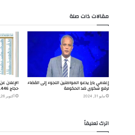
g
I
p
n
r
o
e
n
p
k
k
مقالات ذات صلة
r
إعلامي بارز يدعو المواطنين اللجوء إلى القضاء
الإعلان عن
لرفع شكوى ضد الحكومة
حجاج 1446هـ
مايو 31, 2024
أكتوبر 26, 2024
اترك تعليقاً