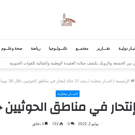
بـار دوليـة
تقـــارير
مجتمــع
تكنــولـوجيا
رياضة
صحة وعلــوم
 استكمال برنامج التصعيد الشعبي
الرئيسية
/
اخبــار محليـة
/
رصد 21 حالة إنتحار في مناطق الحوثيين خلال 36 يوما
اخبــار محليـة
يوليو 2, 2022
0
132
3 دقائق