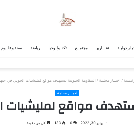
بـار دوليـة
تقـــارير
مجتمــع
تكنــولـوجيا
رياضة
صحة وعلــوم
دني السلمي في شل الحركة بالعاصمة عدن في أول أيامه تلبيةً لدعوة النقابات العما
ئيسية
/
اخبــار محليـة
/
المقاومة الجنوبية تستهدف مواقع لمليشيات الحوثي في جبهة
اخبــار محليـة
تستهدف مواقع لمليشيات ا
يونيو 30, 2022
0
133
أقل من دقيقة