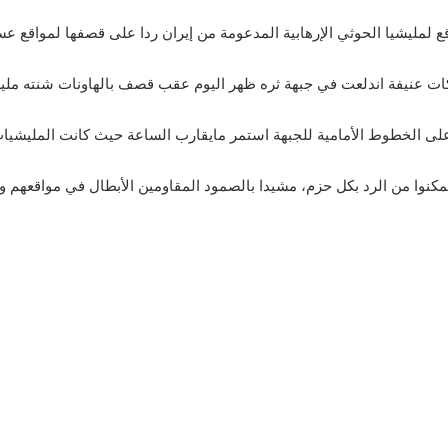
قع لمليشيا الحوثي الإرهابية المدعومة من إيران ردا على قصفها لمواقع عس
ات عنيفة اندلعت في جبهة ثره ظهر اليوم عقب قصف بالهاونات شنته مليشي
ى الخطوط الأمامية للجبهة استمر مايقارب الساعة حيث كانت المليشيات ت
مكنوا من الرد بكل حزم، مشيدا بالصمود المقاومين الأبطال في مواقعهم و