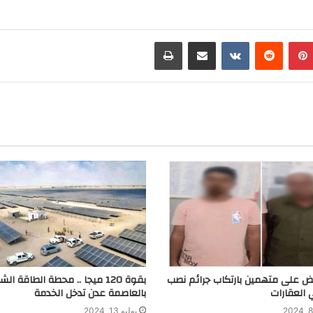
r
i
e
i
b
l
n
e
e
بينتيريست
مشاركة عبر البريد
طباعة
t
r
g
r
a
m
بض على متهمين بارتكاب جرائم نصب
بقوة 120 ميجا .. محطة الطاقة ا
 العقارات
بالعاصمة عدن تدخل الخدمة
يوليو 13, 2024