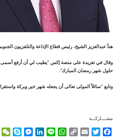
هنأ عبدالعزيز الشيخ، رئيس قطاع الإذاعة والتلفزيون الجن
وقال في تغريدة على منصة إكس “يطيب لي أن أرفع أسمى آيا
حلول شهر رمضان المبارك”.
وتابع “سائلاً المولى تعالى أن يجعله شهر خير وبركة واستقرار
مشــــاركـــة
W
S
M
L
L
W
C
E
T
F