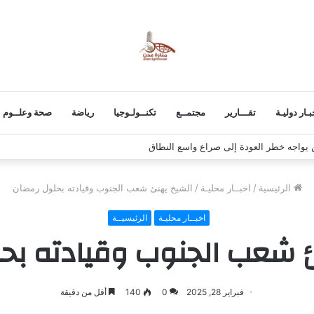
بـار دوليـة
تقـــارير
مجتمــع
تكنــولـوجيا
رياضة
صحة وعلــوم
ن يواجه خطر العودة إلى صراع واسع النطاق
الرئيسية
/
اخبــار محليـة
/
الشيخ يهنئ شعب الجنوب وقيادته بحلول رمضان
اخبــار محليـة
الرئيسيــة
 شعب الجنوب وقيادته بح
فبراير 28, 2025
0
140
أقل من دقيقة