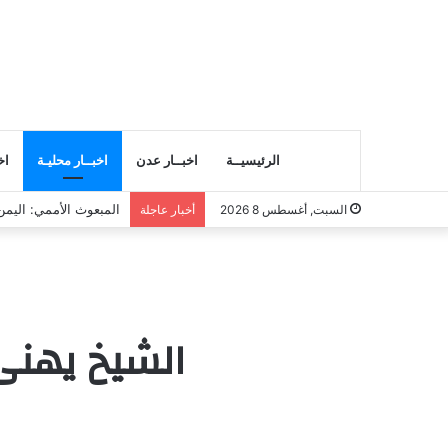
الرئيسيــة
اخبــار عدن
اخبــار محليـة
اخ
المبعوث الأممي: اليم
السبت, أغسطس 8 2026
أخبار عاجلة
الشيخ يهنئ