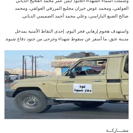
وشملت أسماء الشهداء الجنود أيمن عمر محمد القحيح الدياني
العولقي، ومحمد عوض خيران مجلبع المرزقي العولقي، ومحمد
صالح الضبع الباراسي، وعلي محمد أحمد الصميمي الدياني.
واستهدف هجوم إرهابي فجر اليوم، إحدى النقاط الأمنية بمدخل
مدينة عتق، ما أسفر عن سقوط شهداء وجرحى من جنود دفاع شبوة.
مشــــاركـــة