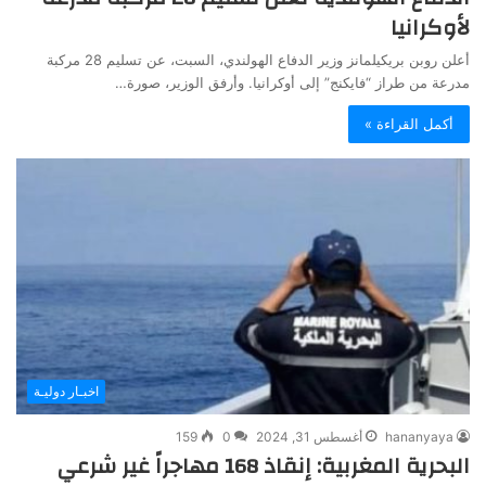
لأوكرانيا
أعلن روبن بريكيلمانز وزير الدفاع الهولندي، السبت، عن تسليم 28 مركبة
مدرعة من طراز “فايكنج” إلى أوكرانيا. وأرفق الوزير، صورة…
أكمل القراءة »
اخبـار دوليـة
hananyaya
أغسطس 31, 2024
0
159
البحرية المغربية: إنقاذ 168 مهاجراً غير شرعي