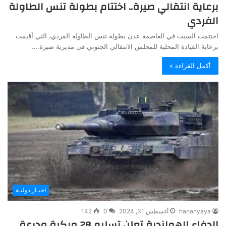
برعاية انتقالي صيرة.. اختتام بطولة تنس الطاولة
الفردي
اختتمت السبت في العاصمة عدن بطولة تنس الطاولة الفردي، التي أقيمت
برعاية القيادة المحلية للمجلس الانتقالي الجنوبي في مديرية صيرة.…
أكمل القراءة »
اخبـار دوليـة
hananyaya
أغسطس 31, 2024
0
142
الدفاع الهولندية تعلن تسليم 28 مركبة مدرعة