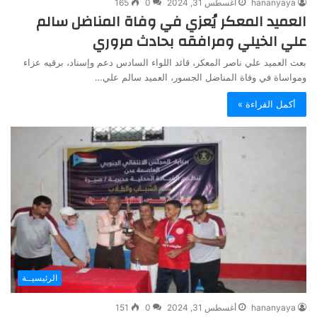
hananyaya
أغسطس 31, 2024
0
165
العميد المعكر يُعزي في وفاة المناضل سالم
علي الخيلي ومرافقه بحادث مروري
بعث العميد علي ناصر المعكر، قائد اللواء السادس دعم وإسناد، برقيه عزاء
ومواساة في وفاة المناضل الجسور، العميد سالم علي…
أكمل القراءة »
الرئيسيــة
hananyaya
أغسطس 31, 2024
0
151