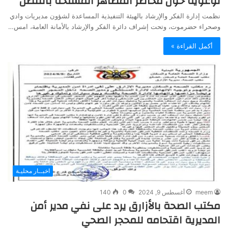
توعوية حول مخاطر المظاهر المسلحة بالقطن
نظمت إدارة الفكر والإرشاد بالهيئة التنفيذية المساعدة لشؤون مديريات وادي
وصحراء حضرموت، وتحت إشراف دائرة الفكر والإرشاد بالأمانة العامة، امس…
أكمل القراءة »
اخبــار محليـة
meem
أغسطس 9, 2024
0
140
مكتب الصحة بالأزارق يرد على نفي مدير أمن
المديرية اقتحامه للمحجر الصحي