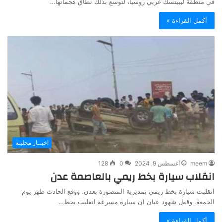
في منطقة ليبيتسك غربي روسيا، لتوسع بذلك نطاق هجماتها…
أكمل القراءة »
اخبــار محليـة
meem
أغسطس 9, 2024
0
128
انقلاب سيارة بخط ريمي بالعاصمة عدن
انقلبت سيارة بخط ريمي بمديرية المنصورة بعدن. ووقع الحادث ظهر يوم
الجمعة. وقةل شهود عيان ان سيارة مسرعة انقلبت بخط…
أكمل القراءة »