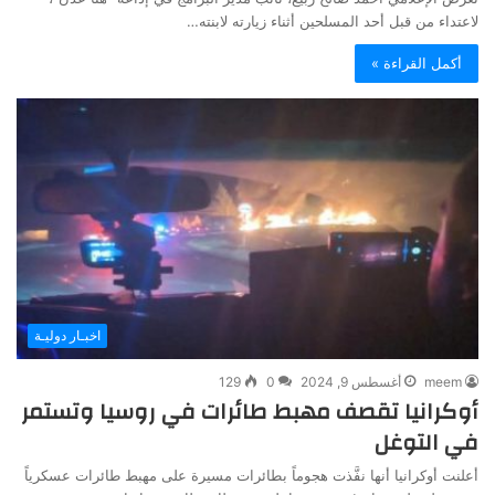
لاعتداء من قبل أحد المسلحين أثناء زيارته لابنته…
أكمل القراءة »
اخبـار دوليـة
meem
أغسطس 9, 2024
0
129
أوكرانيا تقصف مهبط طائرات في روسيا وتستمر
في التوغل
أعلنت أوكرانيا أنها نفَّذت هجوماً بطائرات مسيرة على مهبط طائرات عسكرياً