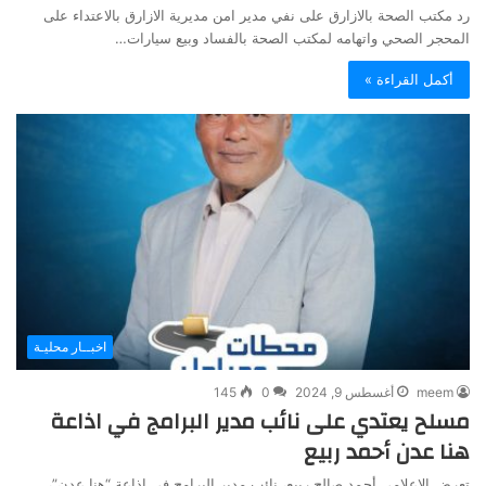
رد مكتب الصحة بالازارق على نفي مدير امن مديرية الازارق بالاعتداء على
المحجر الصحي واتهامه لمكتب الصحة بالفساد وبيع سيارات…
أكمل القراءة »
اخبــار محليـة
meem
أغسطس 9, 2024
0
145
مسلح يعتدي على نائب مدير البرامج في اذاعة
هنا عدن أحمد ربيع
تعرض الإعلامي أحمد صالح ربيع، نائب مدير البرامج في إذاعة “هنا عدن”،