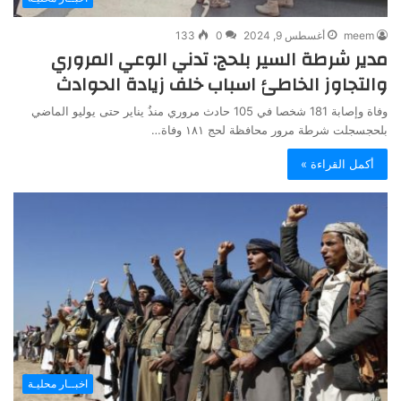
meem
أغسطس 9, 2024
0
133
مدير شرطة السير بلحج: تدني الوعي المروري
والتجاوز الخاطئ اسباب خلف زيادة الحوادث
وفاة وإصابة 181 شخصا في 105 حادث مروري منذُ يناير حتى يوليو الماضي
بلحجسجلت شرطة مرور محافظة لحج ١٨١ وفاة…
أكمل القراءة »
اخبــار محليـة