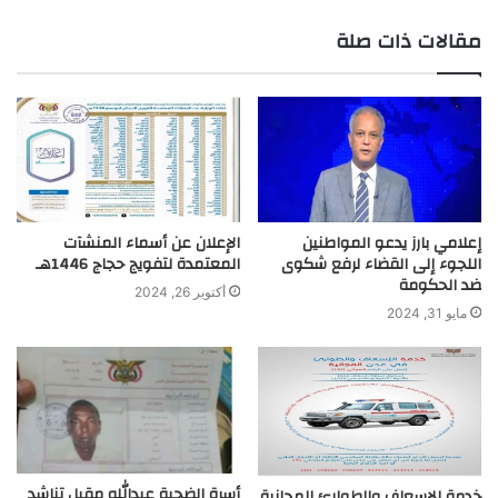
r
مقالات ذات صلة
إعلامي بارز يدعو المواطنين
الإعلان عن أسماء المنشآت
اللجوء إلى القضاء لرفع شكوى
المعتمدة لتفويج حجاج 1446هـ
ضد الحكومة
أكتوبر 26, 2024
مايو 31, 2024
أسرة الضحية عبدالله مقبل تناشد
خدمة الاسعاف والطوارئ المجانية