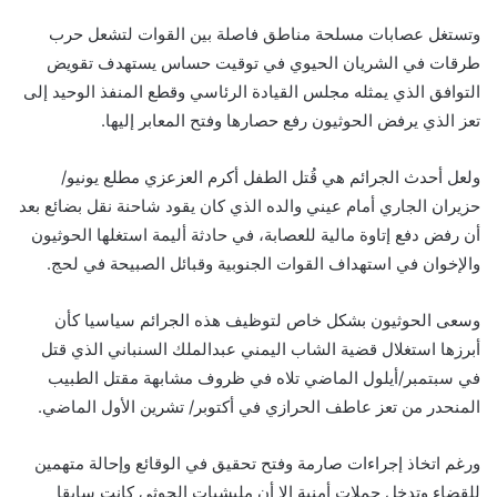
وتستغل عصابات مسلحة مناطق فاصلة بين القوات لتشعل حرب
طرقات في الشريان الحيوي في توقيت حساس يستهدف تقويض
التوافق الذي يمثله مجلس القيادة الرئاسي وقطع المنفذ الوحيد إلى
تعز الذي يرفض الحوثيون رفع حصارها وفتح المعابر إليها.
ولعل أحدث الجرائم هي قُتل الطفل أكرم العزعزي مطلع يونيو/
حزيران الجاري أمام عيني والده الذي كان يقود شاحنة نقل بضائع بعد
أن رفض دفع إتاوة مالية للعصابة، في حادثة أليمة استغلها الحوثيون
والإخوان في استهداف القوات الجنوبية وقبائل الصبيحة في لحج.
وسعى الحوثيون بشكل خاص لتوظيف هذه الجرائم سياسيا كأن
أبرزها استغلال قضية الشاب اليمني عبدالملك السنباني الذي قتل
في سبتمبر/أيلول الماضي تلاه في ظروف مشابهة مقتل الطبيب
المنحدر من تعز عاطف الحرازي في أكتوبر/ تشرين الأول الماضي.
ورغم اتخاذ إجراءات صارمة وفتح تحقيق في الوقائع وإحالة متهمين
للقضاء وتدخل حملات أمنية إلا أن مليشيات الحوثي كانت سابقا