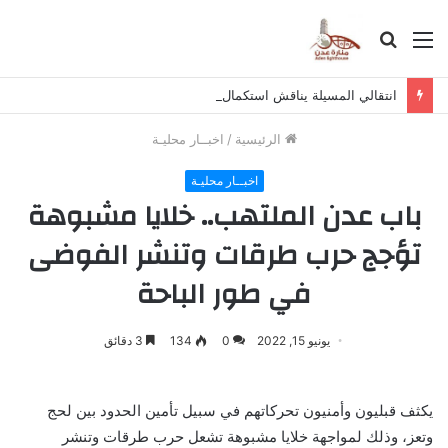
القائمة
بحث
عن
انتقالي المسيلة يناقش استكمال برنامج التصعيد الشعبي
الرئيسية
/
اخبــار محليـة
اخبــار محليـة
باب عدن الملتهب.. خلايا مشبوهة
تؤجج حرب طرقات وتنشر الفوضى
في طور الباحة
يونيو 15, 2022
0
134
3 دقائق
يكثف قبليون وأمنيون تحركاتهم في سبيل تأمين الحدود بين لحج
وتعز، وذلك لمواجهة خلايا مشبوهة تشعل حرب طرقات وتنشر