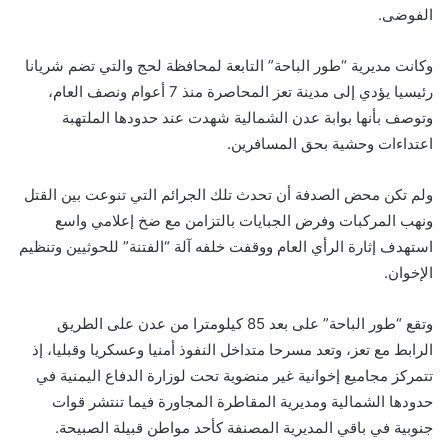
الفوضى.
وكانت مديرية “طور الباحة” التابعة لمحافظة لحج والتي تضم شريانا
رئيسيا يؤدي إلى مدينة تعز المحاصرة منذ 7 أعوام ونصف العام،
وتوصف بأنها بوابة عدن الشمالية شهدت عند حدودها الملتهبة
اعتداءات وحشية بحق المسافرين.
ولم تكن محض الصدفة أن تحدث تلك الجرائم التي تنوعت بين القتل
ونهب المركبات وفرض الجبايات بالتزامن مع ضخ إعلامي واسع
استهدف إثارة الرأي العام ووقفت خلفه آلة “الفتنة” للحوثيين وتنظيم
الإخوان.
وتقع “طور الباحة” على بعد 85 كيلومترا من عدن على الطريق
الرابط مع تعز، وتعد مسرحا متداخل النفوذ أمنيا وعسكريا وقبليا، إذ
تتمركز مجاميع إخوانية غير منضوية تحت لوزارة الدفاع اليمنية في
حدودها الشمالية ومديرية المقاطرة المجاورة فيما تنتشر قوات
جنوبية في باقي المديرية المصنفة كأحد مواطن قبيلة الصبيحة.