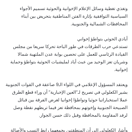
وتغذي تغطية وسائل الإعلام الإخوانية والحوثية تسميم الأجواء
السياسية التوافقية بإثارة الفتن المناطقية بتحريض بين أبناء
المحافظات الشمالية والجنوبية.
أيادي الحوثي بتواطؤ إخواني
تستدعي حرب الطرقات في طور الباحة تحركا سريعا من مجلس
القيادة الرئاسي للعمل على تحصين بوابة عدن الملتهبة شمالا
وشريان تعز الوحيد من عبث أياد لمليشيات الحوثية بتواطؤ وحماية
إخوانية.
ويعتقد المسؤول الإعلامي في اللواء الـ9 صاعقة في القوات الجنوبية
بشير الكعلولي في تصريح لـ”العين الإخبارية” أن وراء قطع الطرق
عملا استخباراتيا حوثيا وتواطؤا إخوانيا لغرض الفرقة بين قبائل
الصبيحة الجنوبية وإخوتهم بمحافظة تعز فيما تربطهم نقطة وصل
لرفد المقاومة بالمحافظة وقبل ذلك حسن الجوار.
وأشار الكعلولي إلى أن المنطقتين يجمعهما رابط النسب والأصالة