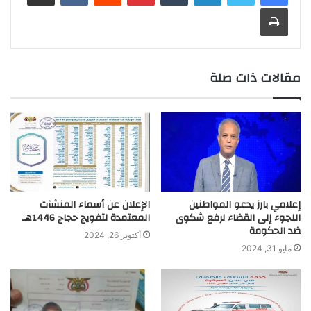
r
t
n
d
A
i
e
o
t
r
طباعة
a
g
I
p
n
r
o
m
e
n
p
k
k
r
مقالات ذات صلة
إعلامي بارز يدعو المواطنين
الإعلان عن أسماء المنشآت
اللجوء إلى القضاء لرفع شكوى
المعتمدة لتفويج حجاج 1446هـ
ضد الحكومة
أكتوبر 26, 2024
مايو 31, 2024