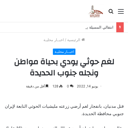
القائمة
بحث
عن
انتقالي المسيلة يناقش استكمال برنامج التصعيد الشعبي
الرئيسية
/
اخبــار محليـة
اخبــار محليـة
لغم حوثي يودي بحياة مواطن
ونجله جنوب الحديدة
يونيو 14, 2022
0
128
أقل من دقيقة
قتل مدنيان، بانفجار لغم أرضي زرعته مليشيات الحوثي التابعة لإيران
جنوبي محافظة الحديدة.