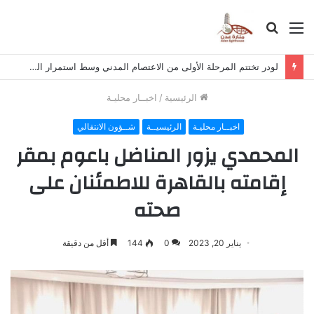
القائمة
بحث
عن
لودر تختتم المرحلة الأولى من الاعتصام المدني وسط استمرار المطالب
الرئيسية
/
اخبــار محليـة
اخبــار محليـة
الرئيسيــة
شــؤون الانتقالي
المحمدي يزور المناضل باعوم بمقر
إقامته بالقاهرة للاطمئنان على
صحته
يناير 20, 2023
0
144
أقل من دقيقة