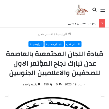
القائمة
بحث
عن
دعوات لعصيان مدني في حضرموت لرفض تصدير النفط وتمويل الحوثي
الرئيسية
/
اخبــار عدن
اخبــار عدن
اخبــار محليـة
الرئيسيــة
قيادة اللجان المجتمعية بالعاصمة
عدن تبارك نجاح المؤتمر الاول
للصحفيين والاعلاميين الجنوبيين
يناير 19, 2023
0
156
دقيقة واحدة