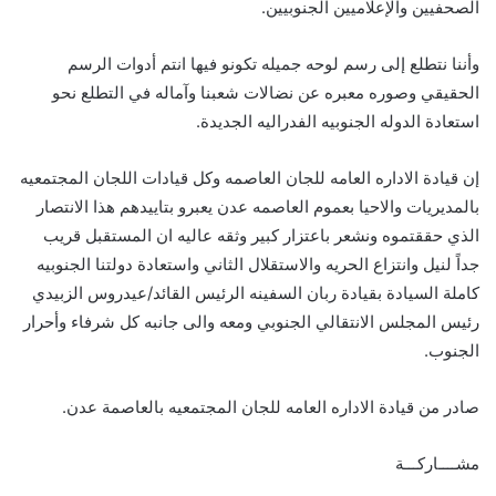
الصحفيين والإعلاميين الجنوبيين.
وأننا نتطلع إلى رسم لوحه جميله تكونو فيها انتم أدوات الرسم
الحقيقي وصوره معبره عن نضالات شعبنا وآماله في التطلع نحو
استعادة الدوله الجنوبيه الفدراليه الجديدة.
إن قيادة الاداره العامه للجان العاصمه وكل قيادات اللجان المجتمعيه
بالمديريات والاحيا بعموم العاصمه عدن يعبرو بتاييدهم هذا الانتصار
الذي حققتموه ونشعر باعتزار كبير وثقه عاليه ان المستقبل قريب
جداً لنيل وانتزاع الحريه والاستقلال الثاني واستعادة دولتنا الجنوبيه
كاملة السيادة بقيادة ربان السفينه الرئيس القائد/عيدروس الزبيدي
رئيس المجلس الانتقالي الجنوبي ومعه والى جانبه كل شرفاء وأحرار
الجنوب.
صادر من قيادة الاداره العامه للجان المجتمعيه بالعاصمة عدن.
مشــــاركـــة