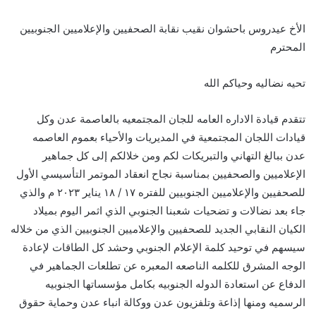
الأخ عيدروس باحشوان نقيب نقابة الصحفيين والإعلاميين الجنوبيين
المحترم
تحيه نضاليه وحياكم الله
تتقدم قيادة الاداره العامه للجان المجتمعيه بالعاصمة عدن وكل
قيادات اللجان المجتمعية في المديريات والأحياء بعموم العاصمه
عدن ببالغ التهاني والتبريكات لكم ومن خلالكم إلى كل جماهير
الإعلاميين والصحفيين بمناسبة نجاح انعقاد الموتمر التأسيسي الأول
للصحفيين والإعلاميين الجنوبيين للفتره ١٧ / ١٨ يناير ٢٠٢٣ م والذي
جاء بعد نضالات و تضحيات شعبنا الجنوبي الذي اثمر اليوم بميلاد
الكيان النقابي الجديد للصحفيين والإعلاميين الجنوبيين الذي من خلاله
سيسهم في توحيد كلمة الإعلام الجنوبي وحشد كل الطاقات لإعادة
الوجه المشرق للكلمه الناصعه المعبره عن تطلعات الجماهير في
الدفاع عن استعادة الدوله الجنوبيه بكامل مؤسساتها الجنوبيه
الرسميه ومنها إذاعة وتلفزيون عدن ووكالة انباء عدن وحماية حقوق