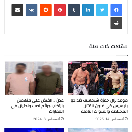
لينكدإن
بينتيريست
مشاركة عبر البريد
g
a
e
e
e
s
L
l
t
b
n
e
r
t
n
d
A
i
e
o
t
r
طباعة
a
g
I
p
n
r
o
m
e
n
p
k
k
r
مقالات ذات صلة
موعد نزال حمزة شيماييف ضد دو
عدن .. القبض على متهمين
بليسيس في فنون القتال
بارتكاب جرائم نصب واحتيال في
المختلطة والقنوات الناقلة
العقارات
أغسطس 14, 2025
أغسطس 8, 2024