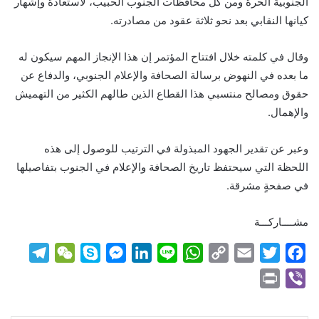
الجنوبية الحرة ومن كل محافظات الجنوب الحبيب، لاستعادة وإشهار
كيانها النقابي بعد نحو ثلاثة عقود من مصادرته.
وقال في كلمته خلال افتتاح المؤتمر إن هذا الإنجاز المهم سيكون له
ما بعده في النهوض برسالة الصحافة والإعلام الجنوبي، والدفاع عن
حقوق ومصالح منتسبي هذا القطاع الذين طالهم الكثير من التهميش
والإهمال.
وعبر عن تقدير الجهود المبذولة في الترتيب للوصول إلى هذه
اللحظة التي سيحتفظ تاريخ الصحافة والإعلام في الجنوب بتفاصيلها
في صفحةٍ مشرقة.
مشــــاركـــة
T
W
S
M
L
L
W
C
E
T
F
e
e
k
e
i
i
h
o
m
w
a
P
V
l
C
y
s
n
n
a
p
a
i
c
r
i
e
h
p
s
k
e
t
y
i
t
e
i
b