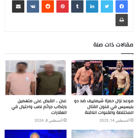
لينكدإن
بينتيريست
مشاركة عبر البريد
g
a
e
e
e
s
L
l
t
b
n
e
r
t
n
d
A
i
e
o
t
r
طباعة
a
g
I
p
n
r
o
m
e
n
p
k
k
r
مقالات ذات صلة
موعد نزال حمزة شيماييف ضد دو
عدن .. القبض على متهمين
بليسيس في فنون القتال
بارتكاب جرائم نصب واحتيال في
المختلطة والقنوات الناقلة
العقارات
أغسطس 14, 2025
أغسطس 8, 2024