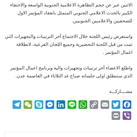
الاثنين عبر عن حجم التظاهرة الاعلامية الجنوبية الواسعة والاحتفاء
الكبير بالحدث الاعلامي الجنوبي المتمثل بانعقاد المؤتمر الاول
للصحفيين والاعلاميين الجنوبيين.
واستعرض رئيس اللجنة خلال الاجتماع آخر الترتيبات والتجهيزات التي
تمت من قبل اللجنة التحضيرية وجميع اللجان الفرعية، لانطلاقة
اعمال المؤتمر .
واطلع الاعضاء آخر ترتيبات وتجهيزات والية وبرنامج اعمال المؤتمر
الذي ستنطلق اولى جلساته صباح غد الثلاثاء في العاصمة عدن.
مشــــاركـــة
T
W
S
M
L
L
W
C
E
T
F
e
e
k
e
i
i
h
o
m
w
a
P
V
l
C
y
s
n
n
a
p
a
i
c
r
i
e
h
p
s
k
e
t
y
i
t
e
i
b