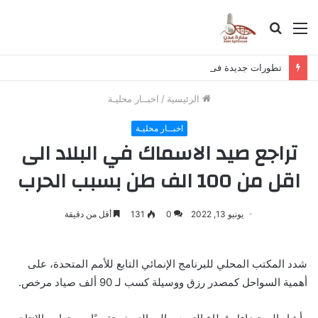
القائمة
بحث
عن
تطورات جديدة فى مفاوضات برشلونة مع رودرى
الرئيسية
/
اخبــار محليـة
اخبــار محليـة
تراجع صيد الاسماك في البلاد الى
اقل من 100 الف طن بسبب الحرب
يونيو 13, 2022
0
131
أقل من دقيقة
شدد المكتب المحلي للبرنامج الإنمائي التابع للأمم المتحدة، على
أهمية السواحل كمصدر رزق ووسيلة كسب لـ 90 ألف صياد مرخص.