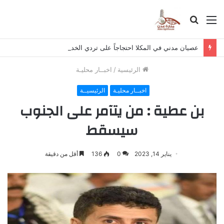
القائمة
بحث
عن
عصيان مدني في المكلا احتجاجاً على تردي الخدمات والأوضاع المعيشية
الرئيسية
/
اخبــار محليـة
اخبــار محليـة
الرئيسيــة
بن عطية : من يتآمر على الجنوب
سيسقط
يناير 14, 2023
0
136
أقل من دقيقة