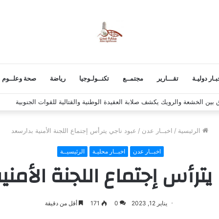
بـار دوليـة
تقـــارير
مجتمــع
تكنــولـوجيا
رياضة
صحة وعلــوم
 استكمال برنامج التصعيد الشعبي
الرئيسية
/
اخبــار عدن
/
عبود ناجي يترأس إجتماع اللجنة الأمنية بدارسعد
اخبــار عدن
اخبــار محليـة
الرئيسيــة
يترأس إجتماع اللجنة الأمني
يناير 12, 2023
0
171
أقل من دقيقة