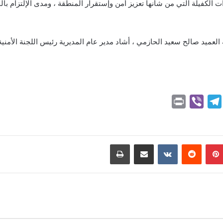
 الكفيلة التي من شأنها تعزيز أمن وإستقرار المنطقة ، ومدى الإلتزام بال
لعميد صالح سعيد الحازمي ، أشاد مدير عام المديرية رئيس اللجنة الأمنية ب
P
V
T
r
i
e
i
b
l
n
e
e
بينتيريست
مشاركة عبر البريد
طباعة
t
r
g
r
a
m