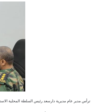
ترأس مدير عام مديرية دارسعد رئيس السلطة المحلية الاستاذ عبود ناجي حسين ، صباح ا