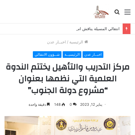
القائمة
بحث
عن
انتقالي المسيلة يناقش استكمال برنامج التصعيد الشعبي
الرئيسية
/
اخبــار عدن
اخبــار عدن
الرئيسيــة
شــؤون الانتقالي
مركز التدريب والتأهيل يختتم الندوة
العلمية التي نظمها بعنوان
“مشروع دولة الجنوب”
يناير 12, 2023
0
148
دقيقة واحدة