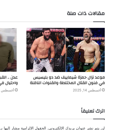
g
I
p
n
r
o
e
n
p
k
k
مقالات ذات صلة
r
موعد نزال حمزة شيماييف ضد دو بليسيس
عدن .. الق
في فنون القتال المختلطة والقنوات الناقلة
واحتيال في
أغسطس 14, 2025
أغسطس 8, 2024
اترك تعليقاً
لن يتم نشر عنوان بريدك الإلكتروني.
الحقول الإلزامية مشار إليها بـ