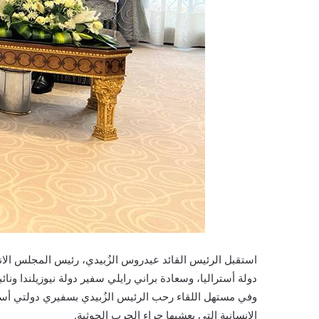
استقبل الرئيس القائد عيدروس الزُبيدي، رئيس المجلس الا
دولة أستراليا، وسعادة براني رايلي سفير دولة نيوزيلندا ونائ
وفي مستهل اللقاء رحب الرئيس الزُبيدي بسفيري دولتي أسترالي
الإنسانية التي يعشيها جراء الحرب الحوثية.