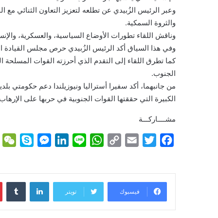
وعبر الرئيس الزُبيدي عن تطلعه لتعزيز التعاون الثنائي مع ا
والثروة السمكية.
وناقش اللقاء تطورات الأوضاع السياسية، والعسكرية، والإنسان
وفي هذا السياق أكد الرئيس الزُبيدي حرص مجلس القيادة ا
كما تطرق اللقاء إلى التقدم الذي أحرزته القوات المسلحة
الجنوب.
من جانبهما، أكد سفيرا أستراليا ونيوزيلندا دعم حكومتي بل
الكبيرة التي حققتها القوات الجنوبية في حربها على الإرهاب
مشــــاركـــة
W
S
M
L
L
W
C
E
T
F
e
k
e
i
i
h
o
m
w
a
C
y
s
n
n
a
p
a
i
c
h
p
s
k
e
t
y
i
t
e
لينكدإن
فيسبوك
تويتر
a
e
e
e
s
L
l
t
b
t
n
d
A
i
e
o