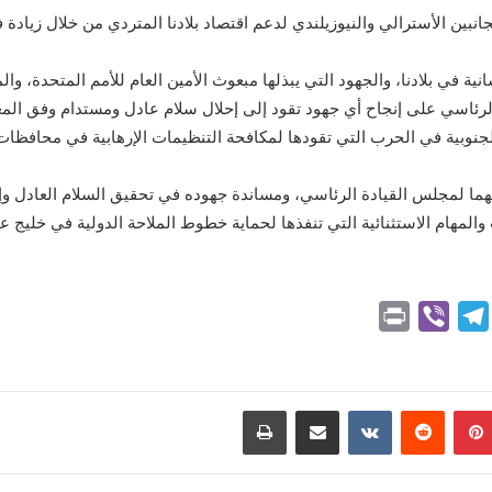
لجانبين الأسترالي والنيوزيلندي لدعم اقتصاد بلادنا المتردي من خلال زياد
ية في بلادنا، والجهود التي يبذلها مبعوث الأمين العام للأمم المتحدة، وا
لرئاسي على إنجاح أي جهود تقود إلى إحلال سلام عادل ومستدام وفق المع
 الجنوبية في الحرب التي تقودها لمكافحة التنظيمات الإرهابية في محاف
ديهما لمجلس القيادة الرئاسي، ومساندة جهوده في تحقيق السلام العادل وإ
 والمهام الاستثنائية التي تنفذها لحماية خطوط الملاحة الدولية في خليج ع
P
V
T
r
i
e
i
b
l
n
e
e
بينتيريست
مشاركة عبر البريد
طباعة
t
r
g
r