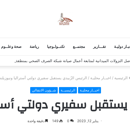
بـار دوليـة
تقـــارير
مجتمــع
تكنــولـوجيا
رياضة
صحة وعلــوم
صل النزولات الميدانية لمتابعة أعمال صيانة شبكة الصرف الصحي بمنطقة القلوعة
الرئيسية
/
اخبــار محليـة
/
الرئيس الزُبيدي يستقبل سفيري دولتي أستراليا ونيوزيلند
اخبــار محليـة
الرئيسيــة
شــؤون الانتقالي
 يستقبل سفيري دولتي أسترا
يناير 12, 2023
0
149
دقيقة واحدة