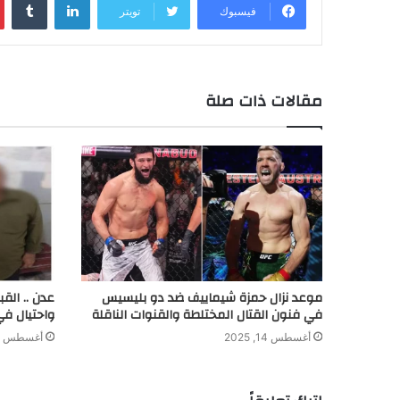
فيسبوك
تويتر
a
e
e
e
s
L
l
t
b
t
n
d
A
i
e
o
g
I
p
n
r
o
e
n
p
k
k
مقالات ذات صلة
r
موعد نزال حمزة شيماييف ضد دو بليسيس
عدن .. الق
في فنون القتال المختلطة والقنوات الناقلة
واحتيال في
أغسطس 14, 2025
أغسطس 8, 2024