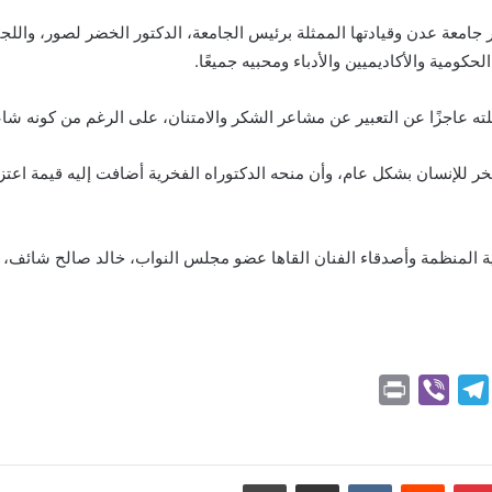
عة عدن وقيادتها الممثلة برئيس الجامعة، الدكتور الخضر لصور، واللجنة 
لحكومية والأكاديميين والأدباء ومحبيه جميعًا.
ه عاجزًا عن التعبير عن مشاعر الشكر والامتنان، على الرغم من كونه شاع
خر للإنسان بشكل عام، وأن منحه الدكتوراه الفخرية أضافت إليه قيمة اعتزا
المنظمة وأصدقاء الفنان القاها عضو مجلس النواب، خالد صالح شائف، عدد
P
V
T
r
i
e
i
b
l
n
e
e
بينتيريست
مشاركة عبر البريد
طباعة