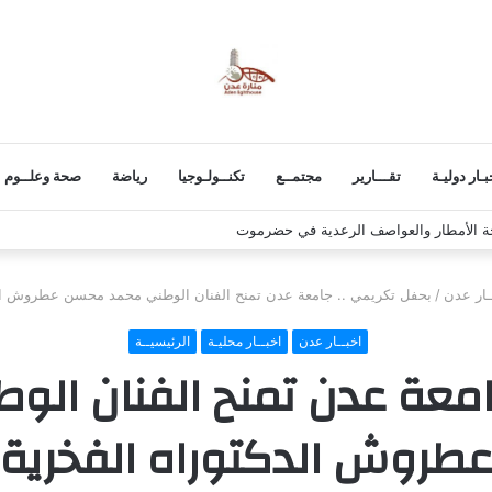
بـار دوليـة
تقـــارير
مجتمــع
تكنــولـوجيا
رياضة
صحة وعلــوم
ة الأمطار والعواصف الرعدية في حضرموت
ـار عدن
/
بحفل تكريمي .. جامعة عدن تمنح الفنان الوطني محمد محسن عطروش الد
اخبــار عدن
اخبــار محليـة
الرئيسيــة
امعة عدن تمنح الفنان ا
طروش الدكتوراه الفخرية