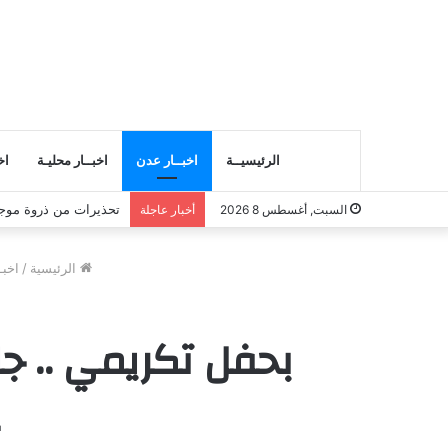
الرئيسيــة
اخبــار عدن
اخبــار محليـة
اخ
تحذيرات من ذروة موج
السبت, أغسطس 8 2026
أخبار عاجلة
الرئيسية
/
اخبـ
بحفل تكريمي .. ج
ع