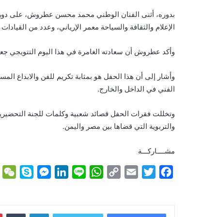
بدوره، أثنى الفنان الوطني محمد محسن عطروش، على دور جام
الإعلام والثقافة والسياحة معمر الإرياني، وعدد من القيادات ا
وأكد عطروش أن سعادته الغامرة في هذا اليوم التتويجي جعلت
وأشار إلى أن هذا الحفل هو بمثابة تكريم للفن والابداع المس
الفني في الداخل والخارج.
وتخللت فقرات الحفل قصائد شعبية وكلمات للجنة التحضيرية 
والتربوية التي قضاها بين مصر واليمن.
مشــــاركـــة
W
S
M
L
L
W
C
E
T
F
e
k
e
i
i
h
o
m
w
a
C
y
s
n
n
a
p
a
i
c
h
p
s
k
e
t
y
i
t
e
لينكدإن