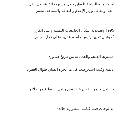
ير خدماته الجليلة للوطن خلال مسيرته الفنية، في حفل
ة، ومعالي وزير الإعلام والثقافة والسياحة، معمّر
ن.
وتلى الدكتور لصور، قرار رئيس الجامعة رقم (610) والذي جاء نصّه كالتالي:”بعد الاطلاع على القرار الجمهوري بالقانون رقم (18) لعام 1995 وتعديلاته، بشأن الجامعات اليمنية وعلى القرار
الجمهوري رقم (32) لعام 2007، بشأن العمل باللائحة التنفيذية لقانون الجامعات اليمنية، وعلى القرار الجمهوري رقم (120) لعام 2016، بشأن تعيين رئيس جامعة عدن، وعلى قرار مجلس
رته الفنية، والعمل به من تاريخ صدوره.
كاديمية وفنية استعرضت كل ما أنجزه الفنان طوال العقود
ات التي قدمها الفنان عطروش والتي استطاع من خلالها
ه لوحات فنية غنائية اسطورية خالدة.