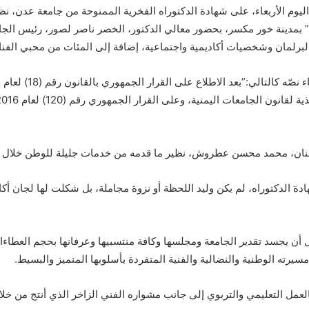
يوم الأربعاء، على شهادة الدكتوراه الفخرية الممنوحة من جامعة عدن، نظ
ب” بمدينة خور مكسر، بحضور معالي الدكتور، الخضر ناصر لصور، رئيس الجامع
البرلمان وشخصيات أكاديمية واجتماعية، إضافة إلى المئات من محبي الفنا
فنان، محمد محسن عطروش، نظير ما قدمه من خدمات جليلة للوطن خلال مسي
ادة الدكتوراه، لم يكن وليد اللحظة أو نزوة مجاملة، بل شكلت لها لجان أ
ل أن يجسد تقدير الجامعة ومجلسها وكافة منتسبيها وعرفانها بحجم العطاء
ته الوطنية والنضالية والفنية المتفردة بأسلوبها المتميز والبسيط.
مل التعليمي والتربوي إلى جانب مشواره الفني الزاخر الذي أنتج من خلال