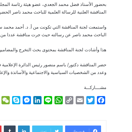
بحضور الأستاذ فضل محمد الجعدي، عضو هيئة رئاسة المجلس الا
المناقشة العلنية للرسالة العلمية للباحث محمد ناصر الح
واستمعت لجنة المناقشة التي تكونت من أ. د. أحمد محمد سميح،
الباحث محمد ناصر عن رسالته حيث جرت مناقشة عددا من 
هذا وأشادت لجنة المناقشة بمحتوى بحث التخرج والمضامين و
حضر المناقشة دكتور/ باسم منصور رئيس الدائرة الإعلامية في 
وعدد من الشخصيات السياسية والاجتماعية والأساتذة والإعلا
مشــــاركـــة
W
S
M
L
L
W
C
E
T
F
e
k
e
i
i
h
o
m
w
a
C
y
s
n
n
a
p
a
i
c
h
p
s
k
e
t
y
i
t
e
لينكدإن
فيسبوك
تويتر