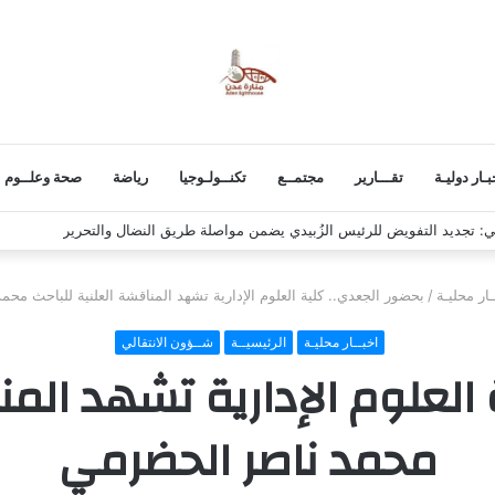
بـار دوليـة
تقـــارير
مجتمــع
تكنــولـوجيا
رياضة
صحة وعلــوم
في حضرموت لرفض تصدير النفط وتمويل الحوثي
ـار محليـة
/
بحضور الجعدي.. كلية العلوم الإدارية تشهد المناقشة العلنية للباحث مح
اخبــار محليـة
الرئيسيــة
شــؤون الانتقالي
العلوم الإدارية تشهد المن
محمد ناصر الحضرمي