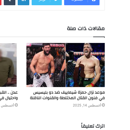
a
e
e
e
s
L
l
t
b
t
n
d
A
i
e
o
g
I
p
n
r
o
e
n
p
k
k
مقالات ذات صلة
r
موعد نزال حمزة شيماييف ضد دو بليسيس
عدن .. الق
في فنون القتال المختلطة والقنوات الناقلة
واحتيال في
أغسطس 14, 2025
أغسطس 8, 2024
اترك تعليقاً