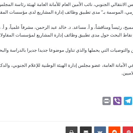
نتقالي الجنوبي، نائب الأمين العام للأمانة العامة لهيئة رئاسة المجلس، 
ضرمي، الموسمة بـ” مدى تطبيق وظائف إدارة المشاريع لدى مؤسسات المقا
 رئيساً ومناقشاً، و أ. مساعد. د. خالد عبد الرحمن، مشرفاً علمياً، و أ. 
نقاط البحث حول مدى تطبيق وظائف إدارة المشاريع لمؤسسات المقاولا
التوصيات التي يحملها والذي تناول موضوعا جديدا جديرا بالدراسة والب
الأمانة العامة، عضو مجلس إدارة الهيئة الوطنية للإعلام الجنوبي، والدكت
ميين.
P
V
T
r
i
e
i
b
l
n
e
e
بينتيريست
مشاركة عبر البريد
طباعة