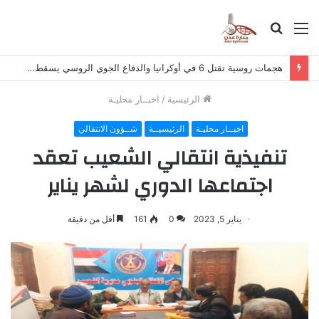
القائمة
بحث
عن
هجمات روسية تقتل 6 في أوكرانيا والدفاع الجوي الروسي يسقط مئات المسيرات
الرئيسية
/
اخبــار محليـة
اخبــار محليـة
الرئيسيــة
شــؤون الانتقالي
تنفيذية انتقالي الشعيب تعقد
اجتماعها الدوري لشهر يناير
يناير 5, 2023
0
161
أقل من دقيقة