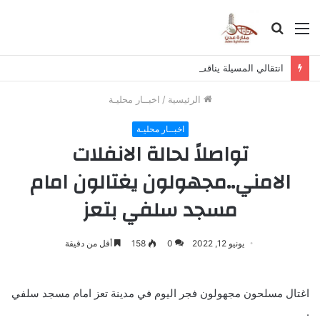
القائمة
بحث
عن
انتقالي المسيلة يناقش استكمال برنامج التصعيد الشعبي
الرئيسية
/
اخبــار محليـة
اخبــار محليـة
تواصلاً لحالة الانفلات
الامني..مجهولون يغتالون امام
مسجد سلفي بتعز
يونيو 12, 2022
0
158
أقل من دقيقة
اغتال مسلحون مجهولون فجر اليوم في مدينة تعز امام مسجد سلفي
.