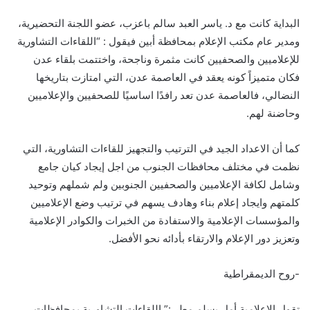
البداية كانت مع د. ياسر العبد سالم باعزب، عضو اللجنة التحضيرية،
ومدير عام مكتب الإعلام بمحافظة أبين فيقول : “اللقاءات التشاورية
للإعلاميين والصحفيين كانت مثمرة وناجحة، واختتمت بلقاء عدن
فكان متميزاً كونه يعقد في العاصمة عدن، التي امتازت بتاريخها
النضالي، فالعاصمة عدن تعد رافدًا اساسيًا للصحفيين والإعلاميين
وحاضنة لهم.
كما أن الاعداد الجيد في الترتيب والتجهيز للقاءات التشاورية، التي
نظمت في مختلف محافظات الجنوب من اجل إيجاد كيان جامع
وشامل لكافة الإعلاميين والصحفيين الجنوبين ولم شملهم وتوحيد
كلمتهم وايجاد إعلام بناء وهادف يسهم في ترتيب وضع الإعلاميين
والمؤسسات الإعلامية والاستفادة من الخبرات والكوادر الإعلامية
وتعزيز دور الإعلام والارتقاء بأدائه نحو الأفضل.
-روح الديمقراطية
تقول الإعلامية أمل يسلم مطر :” اللقاءات التشاورية بمحافظات