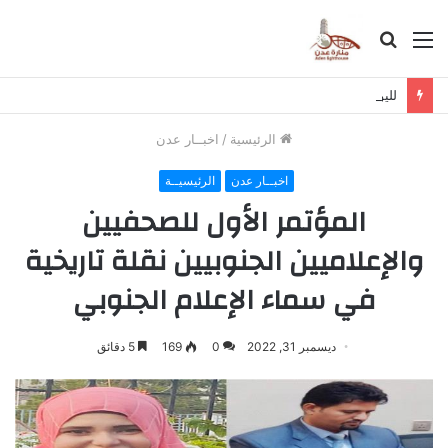
القائمة
بحث
عن
لليوم الثالث على التوالي.. الإضراب الجزئي يعم مديريات الضالع وسط تأكيد على مواصلة التصعيد حتى انتزاع الحقوق م
الرئيسية
/
اخبــار عدن
اخبــار عدن
الرئيسيــة
المؤتمر الأول للصحفيين
والإعلاميين الجنوبيين نقلة تاريخية
في سماء الإعلام الجنوبي
ديسمبر 31, 2022
0
169
5 دقائق