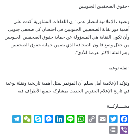
-حقوق الصحفيين الجنوبيين
وتضيف الإعلامية انتصار عمر:” إن اللقاءات التشاورية أكدت على
أهمية دور نقابة الصحفيين الجنوبيين في احتضان كل صحفي جنوبي
وأن تكون النقابة هي المسؤولة عن حماية حقوق الصحفيين الجنوبيين
من خلال وضع قانون الصحافة الذي يضمن حماية حقوق الصحفيين
وهم الفئة الاكثر تعرضا للأذى”.
-نقلة نوعية
وتؤكد الإعلامية أمل يسلم أن المؤتمر يمثل أهمية تاريخية ونقلة نوعية
في تاريخ الإعلام الجنوبي الحديث بمشاركة جميع الأطراف فيه.
مشــــاركـــة
T
W
S
M
L
L
W
C
E
T
F
e
e
k
e
i
i
h
o
m
w
a
P
V