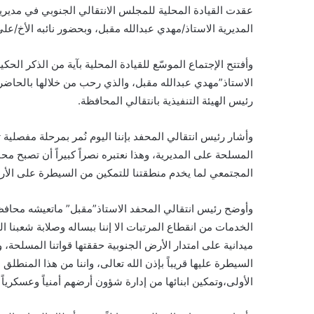
عقدت القيادة المحلية للمجلس الانتقالي الجنوبي في مديرية ا
المديرية الاستاذ/مهدي عبدالله مقبل، وبحضور نائبه الأخ/عل
وأفتتح الإجتماع الموسّع للقيادة المحلية بآية من الذكر الحك
الاستاذ”مهدي عبدالله مقبل، والذي رحب من خلالها بالحاضري
رئيس الهيئة التنفيذية بانتقالي المحافظة.
وأشار رئيس انتقالي المحفد بإننا اليوم نُمر بمرحلة مفصلي
المسلحة على المديرية، وهذا نعتبره نصراً كبيراً أن تصبح محاف
المجتمعي لما يخدم منطقتنا للتمكين من السيطرة على الأرض
وأوضح رئيس انتقالي المحفد الاستاذ”مقبل” ماتعيشه محاف
الخدمات من انقطاع المرتبات الا إننا ببساله وصلابة شعبنا 
ميدانية على امتدار الأرض الجنوبية حققتها قواتنا المسلحة
السيطرة عليها قريباً بإذن الله تعالى، واننا من هذا المنط
الأولى،وتمكين ابنائها من إدارة شؤون أرضهم أمنياً وعسكرياً وإ