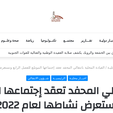
بـار دوليـة
تقـــارير
مجتمــع
تكنــولـوجيا
رياضة
صحة وعلــوم
 استكمال برنامج التصعيد الشعبي
ليـة
/
القيادة المحلية بانتقالي المحفد تعقد إجتماعها الموسّع للفصل الرابع وتستعرض نش
اخبــار محليـة
الرئيسيــة
شــؤون الانتقالي
الي المحفد تعقد إجتماعها 
تعرض نشاطها لعام 2022م