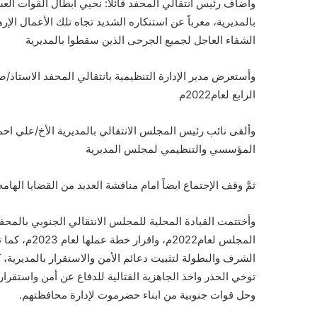
وأضاف رئيس انتقالي المحفد قائلاً: نحيي أبطال القوات الع
بالمديرية، معرباً عن استنكاره الشديد تجاه تلك الأعمال الإره
الشفاء العاجل لجميع الجرحى الذين سقطوا بالمديرية
وأستعرض مدير الإدارة التنظيمية بانتقالي المحفد الاستاذ/صا
الرابع لعام2022م
وألقى نائب رئيس المجلس الانتقالي بالمديرية الأخ/علي احم
المؤسسي والتنظيمي لمجلس المديرية
ثمَّ وقف الإجتماع ايضاً امام مناقشة العديد من القضايا ال
وأختتمت القيادة المحلية للمجلس الانتقالي الجنوبي بالمحفد
المجلس لعا
الشرف والبطولة لتثبيت دعائم الأمن والاستقرار بالمديرية، 
توخي الحذر واخذ الجاهزية القتالية للدفاع عن أمن واستقر
وحل قوات جنوبية من ابناء حضرموت لإدارة محافظتهم.