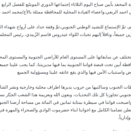
لمحفد بأبين صباح اليوم الثلاثاء إجتماعها الدوري الموسّع للفصل الرابع من
ي احمد الربعي،واعضاء القيادة المحلية للمحافظة ممثلة بالأخ/محمد احمد ط
يم، ثمَّ الإستماع للنشيد الوطني الجنوبي،ثمَّ وقفة حداد على أرواح شهداء ا
ن جميعاً، وناقلاً إليهم تحيات اللواء عيدروس قاسم الزٌبيدي، رئيس المج
ة تختلف عن سابقاتها على المستوى العام للأراضي الجنوبية والمستوى المح
ظة أبين تحت قبضة قواتنا الجنوبية بما فيها مديريتنا، كما يجب علينا جميعاً 
 واستتباب الأمن فيها والذي يقع عاتقه علينا ومسؤولية الجميع
ظات الجنوب وساكنيها من حروب يديرها اطراف محلية وخارجية ونشر الشا
الجنوبي تجاوزنا كل تلك التحديات، وبعون الله وبعزيمة هذا الشعب الجبّار 
، واصبحت قواتنا في سيطرة بمثابة ثمانين في المائة من مساحة أرضنا الجنو
لق نعلن تضامنا الكامل مع اخواننا ابناء حضرموت الوادي والصحراء والمهرة 
دارياً.