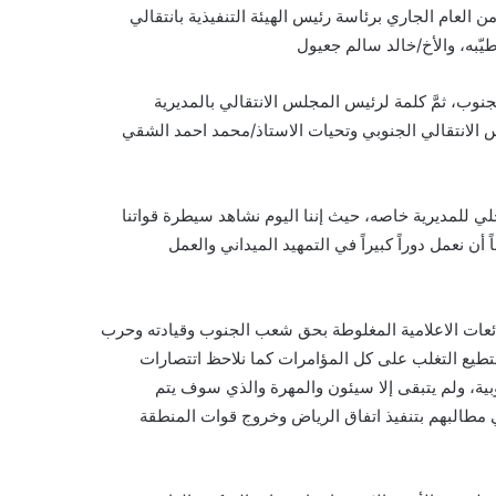
 العام الجاري برئاسة رئيس الهيئة التنفيذية بانتقالي
يّبه، والأخ/خالد سالم جعيول
لجنوب، ثمَّ كلمة لرئيس المجلس الانتقالي بالمديرية
لس الانتقالي الجنوبي وتحيات الاستاذ/محمد احمد الشقي
لي للمديرية خاصه، حيث إننا اليوم نشاهد سيطرة قواتنا
أن نعمل دوراً كبيراً في التمهيد الميداني والعمل
ئعات الاعلامية المغلوطة بحق شعب الجنوب وقيادته وحرب
نستطيع التغلب على كل المؤامرات كما نلاحظ اتتصارات
بية، ولم يتبقى إلا سيئون والمهرة والذي سوف يتم
في مطالبهم بتنفيذ اتفاق الرياض وخروج قوات المنطقة