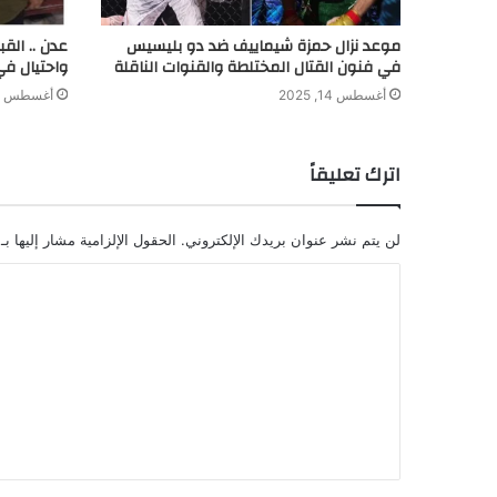
موعد نزال حمزة شيماييف ضد دو بليسيس
عدن .. الق
في فنون القتال المختلطة والقنوات الناقلة
واحتيال في
أغسطس 14, 2025
أغسطس 8, 2024
اترك تعليقاً
لن يتم نشر عنوان بريدك الإلكتروني.
الحقول الإلزامية مشار إليها بـ
ا
ل
ت
ع
ل
ي
ق