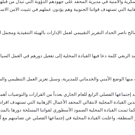
سكرية والأمنية في مديرية المحفد على جهودهم الدؤوبة التي تبذل من قبله
ابية التي تستهدف قواتنا الجنوبية وهم يؤدون عملهم في تثبيت الامن الاستقرا
لح ناصر الحداد التقرير التقييمي لعمل الإدارات بالهيئة التنفيذية ومجمل 
د الربعي كلمة دعا فيها القيادة المحلية إلى تفعيل دورهم في العمل الس
هامه منها الوضع الأمني والخدماتي للمديرية، وسبل تعزيز العمل التنظيمي و
 إجتماعها الفصلي الرابع للعام الجاري بعدداً من القرارات والتوصيات أهم
م2022م، واقرار خطة عملها لعام 2023م، كما تدين القيادة المحلية لانتقالي المحفد الأعمال الإرهاب
كما ثمنت القيادة المحلية الصمود الأسطوري لقواتنا المسلحة دورها بالمد
ار المنطقة، واعلنت القيادة المحلية في إجتماعها الفصلي عن تضامنهم مع