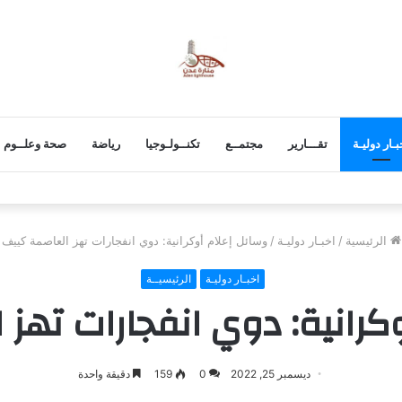
بـار دوليـة
تقـــارير
مجتمــع
تكنــولـوجيا
رياضة
صحة وعلــوم
ة الأمطار والعواصف الرعدية في حضرموت
الرئيسية
/
اخبـار دوليـة
/
وسائل إعلام أوكرانية: دوي انفجارات تهز العاصمة كييف
اخبـار دوليـة
الرئيسيــة
كرانية: دوي انفجارات تهز
ديسمبر 25, 2022
0
159
دقيقة واحدة