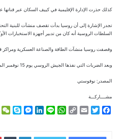
كذلك حذرت الإدارة الإقليمية في كييف السكان عبر قناتها عل
السلطات الروسية أنه كان من تدبير أجهزة الاستخبارات الأوكر
وقصفت روسيا منشآت الطاقة والصناعة العسكرية ومراكز قيادة
وبعد الضربات التي نفذها الجيش الروسي يوم 15 نوفمبر الماضي، قال رئيس الوزراء الأوكراني، دينيس شميغال، إن ما يقرب من نصف نظام الطاقة في البلاد معطل.
المصدر: نوفوستي
مشــــاركـــة
W
S
M
L
L
W
C
E
T
F
e
k
e
i
i
h
o
m
w
a
C
y
s
n
n
a
p
a
i
c
h
p
s
k
e
t
y
i
t
e
لينكدإن