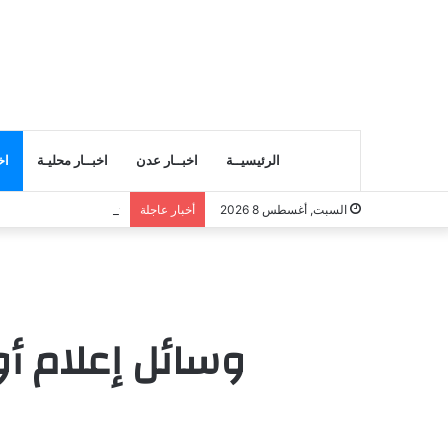
الرئيسيــة
اخبــار عدن
اخبــار محليـة
اخ
تحذيرات من ذروة موج
السبت, أغسطس 8 2026
أخبار عاجلة
وسائل إعلام أو