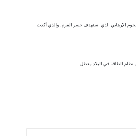
لأوكراني منذ 10 أكتوبر الماضي، وذلك بعد يومين من الهجوم الإرهابي الذي استهدف جسر القرم، والذي أكدت