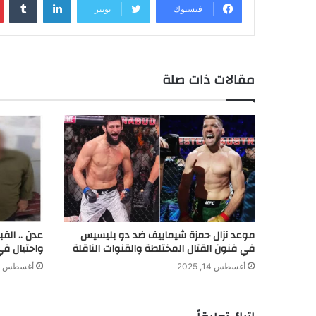
فيسبوك
تويتر
a
e
e
e
s
L
l
t
b
t
n
d
A
i
e
o
g
I
p
n
r
o
e
n
p
k
k
مقالات ذات صلة
r
موعد نزال حمزة شيماييف ضد دو بليسيس
عدن .. الق
في فنون القتال المختلطة والقنوات الناقلة
واحتيال في
أغسطس 14, 2025
أغسطس 8, 2024