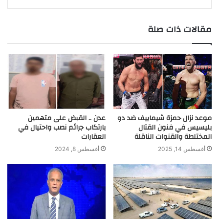
m
e
n
p
k
k
r
مقالات ذات صلة
موعد نزال حمزة شيماييف ضد دو
عدن .. القبض على متهمين
بليسيس في فنون القتال
بارتكاب جرائم نصب واحتيال في
المختلطة والقنوات الناقلة
العقارات
أغسطس 14, 2025
أغسطس 8, 2024