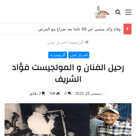
القائمة
بحث
عن
وفاة والد ميسي عن 68 عاما بعد صراع مع المرض
الرئيسية
/
اخبــار عدن
اخبــار عدن
الرئيسيــة
رحيل الفنان و المولجيست فؤاد
الشريف
ديسمبر 25, 2022
0
168
2 دقائق