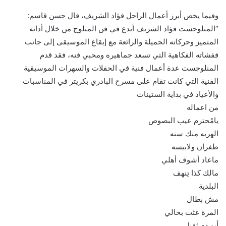
وفيما يخص أبرز أعمال الراحل فؤاد الشريف، قال حسن قاسم:
“المنلوجست فؤاد الشريف أبدع في فن المنلوج من خلال أدائه
المتميز وحركاته الجميلة والرائعة مع إيقاع الموسيقى إلى جانب
قفشاته الفكاهية التي تسعد جماهيره ومحبي فنه، فقد قدم
المنلوجست عدة أعمال فنية في الحفلات والسهرات الموسيقية
الفنية التي كانت تقام على مسرح البادري بكريتر في المناسبات
والأعياد في بداية الستينات
من اعماله
يامُحترم عيب البصوص
الهربه منك سنه
طفران ولابيسه
ماعاد أشوف أهلي
مالك كذا تِنهف
البلدية
مش بطال
المرة غثت بحالي
أبو دم ثقيل