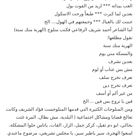
العب بيداته *** ازيد من الفوت بول
بعدين لما كبرت *** طبعاً ورحت الاسكول
جننت لك بالعيالـ *** وجمعتهم في الهول…. الخ
أما الشاعر أحمد شريف الرفاعي فكتب منلوج (الهربة منك سنة)
تقول مطلعها:
الهربة منك سنة
والمسكة مني يوم
بعدين تشرف
مش بس عتاب أو لوم
تعرف تخرج سلف
تعرف تخرج دين
من غير ألم أو أسف
فين با تروح بس فين … الخ
ومن المنلوجات الكثيرة التي قدمها المنلوجست فؤاد الشريف وكانت
تعالج قضايا ومشاكل اجتماعية ( البلدية، مش بطال، المرة غثت
بحالي، ابو دم ثقيل، كركر جمل، الزار، القات، ياناس حلوا المشكلة،
امنعوا الهجرة، سير ياطير سير، يا مجلس تشريعي، مرضوح ماعندي