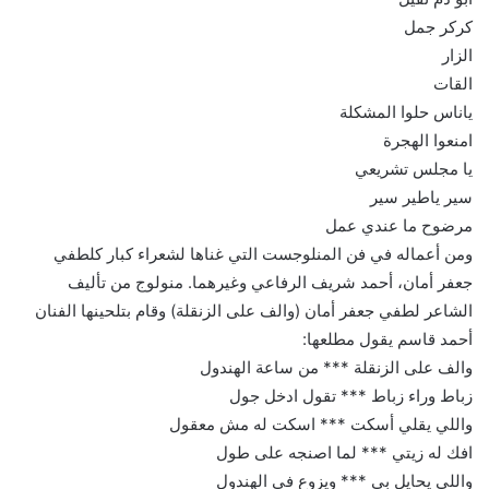
كركر جمل
الزار
القات
ياناس حلوا المشكلة
امنعوا الهجرة
يا مجلس تشريعي
سير ياطير سير
مرضوح ما عندي عمل
ومن أعماله في فن المنلوجست التي غناها لشعراء كبار كلطفي
جعفر أمان، أحمد شريف الرفاعي وغيرهما. منولوج من تأليف
الشاعر لطفي جعفر أمان (والف على الزنقلة) وقام بتلحينها الفنان
أحمد قاسم يقول مطلعها:
والف على الزنقلة *** من ساعة الهندول
زباط وراء زباط *** تقول ادخل جول
واللي يقلي أسكت *** اسكت له مش معقول
افك له زيتي *** لما اصنجه على طول
واللي يحايل بي *** ويزوع في الهندول