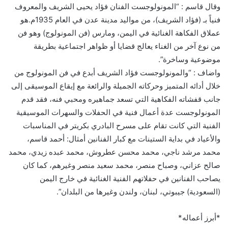
وقال قاسم : “المونولوجست الفنان فؤاد يحيى الشريف والمعروف
فنياً بـ (فؤاد الشريف)، من مواليد مدينة عدن في العام 1935م.هو
عملاق الفكاهة الغنائية في اليمن، ومارس (فن المونولوج) وهو فن
من نوع آخر من الغناء يعالج قضايا أو ظواهر اجتماعية بطريقة
موضوعية وساخرة”.
واضاف : “والمونولوجست فؤاد الشريف أبدع في فن المونولوج من
خلال أدائه المتميز وحركاته الجميلة والرائعة مع إيقاع الموسيقى إلى
جانب قفشاته الفكاهية التي تسعد جماهيره ومحبي فنه، فقد قدم
المونولوجست عدة أعمال فنية في الحفلات والسهرات الموسيقية
الفنية التي كانت تقام على مسرح البادري بكريتر في المناسبات
والأعياد في بداية الستينات مع كبار الفنانين أمثال: أحمد قاسم،
محمد مرشد ناجي، محمد محسن عطروش، محمد عبده زيدي، محمد
صالح عزاني، وصباح منصر، محمد سعيد منصر وغيرهم، كما كان
يصاحب الفنانين في حفلاتهم الفنية الغنائية في خارج اليمن
(السعودية) جيبوتي، لبنان، ولندن وغيرها من البلدان”.
*أبرز أعماله*