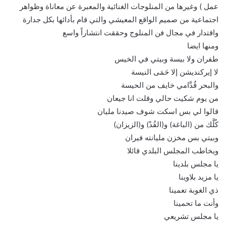
عمل ) وغيرها من المنلوجات الغنائية والمعبرة عن معاناة وظواهر
اجتماعية من صميم الواقع المعيشي والتي قام بأدائها بكل جدارة
واقتدار في مجال فن المنلوج وحققت انتشاراً واسع
ومنها ايضا
طفران ولا بيسة وبيتي في الخيس
لا إيركنديشن إلا حَمَى النيسة
والبحر قُدَّامي خايف من الحيسة
من يوم شكيت حالي وقلت انا جيعان
قالوا لي بس اسكت شوف صيدنا مليان
كُلَّك من (الباغة) و(القُدْ) و(الزيزان)
وبيتي بس مخزن مليانته فيران
ويخاطب المجلس البلدي قائلا
يا مجلس بلدينا
يا مزيد بلاوينا
ذي الغوبة تعمينا
وأنت ما تحمينا
يا مجلس تشريعي