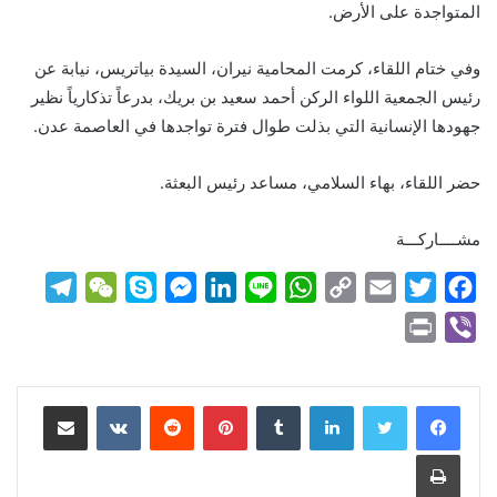
المتواجدة على الأرض.
وفي ختام اللقاء، كرمت المحامية نيران، السيدة بياتريس، نيابة عن
رئيس الجمعية اللواء الركن أحمد سعيد بن بريك، بدرعاً تذكارياً نظير
جهودها الإنسانية التي بذلت طوال فترة تواجدها في العاصمة عدن.
حضر اللقاء، بهاء السلامي، مساعد رئيس البعثة.
مشــــاركـــة
T
W
S
M
L
L
W
C
E
T
F
e
e
k
e
i
i
h
o
m
w
a
P
V
l
C
y
s
n
n
a
p
a
i
c
r
i
e
h
p
s
k
e
t
y
i
t
e
i
b
لينكدإن
بينتيريست
مشاركة عبر البريد
g
a
e
e
e
s
L
l
t
b
n
e
r
t
n
d
A
i
e
o
t
r
طباعة
a
g
I
p
n
r
o