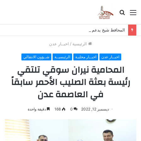
القائمة
بحث
عن
المحافظ شيخ يدعم المعلمين بأكثر من ثلاثة مليارات ريال يمني في سبعة أشهر ويوجه بصرف حافز ثلاثة أشهر للمتعاقدين في الإجازة
الرئيسية
/
اخبــار عدن
اخبــار عدن
اخبــار محليـة
الرئيسيــة
شــؤون الانتقالي
المحامية نيران سوقي تلتقي
رئيسة بعثة الصليب الأحمر سابقاً
في العاصمة عدن
ديسمبر 12, 2022
0
168
دقيقة واحدة