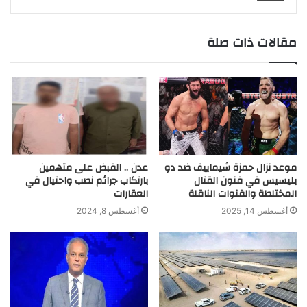
m
e
n
p
k
k
r
مقالات ذات صلة
موعد نزال حمزة شيماييف ضد دو
عدن .. القبض على متهمين
بليسيس في فنون القتال
بارتكاب جرائم نصب واحتيال في
المختلطة والقنوات الناقلة
العقارات
أغسطس 14, 2025
أغسطس 8, 2024